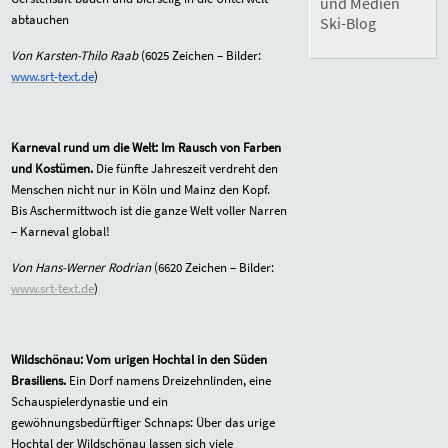
und Medien
abtauchen
Ski-Blog
Von Karsten-Thilo Raab
(
6025
Zeichen – Bilder:
www.srt-text.de
)
Karneval rund um die Welt: Im Rausch von Farben
und Kostümen.
Die fünfte Jahreszeit verdreht den
Menschen nicht nur in Köln und Mainz den Kopf.
Bis Aschermittwoch ist die ganze Welt voller Narren
– Karneval global!
Von Hans-Werner Rodrian
(
6620
Zeichen – Bilder:
www.srt-text.de
)
Wildschönau: Vom urigen Hochtal in den Süden
Brasiliens.
Ein Dorf namens Dreizehnlinden, eine
Schauspielerdynastie und ein
gewöhnungsbedürftiger Schnaps: Über das urige
Hochtal der Wildschönau lassen sich viele