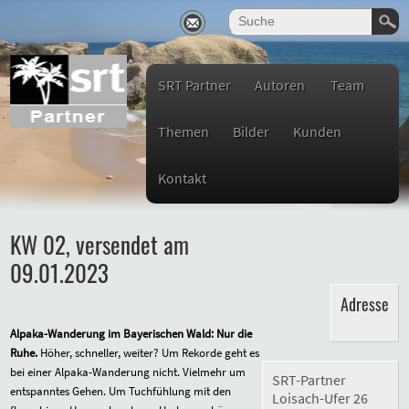
SRT Partner
Autoren
Team
Themen
Bilder
Kunden
Kontakt
KW 02, versendet am
09.01.2023
Adresse
Alpaka-Wanderung im Bayerischen Wald: Nur die
Ruhe.
Höher, schneller, weiter? Um Rekorde geht es
bei einer Alpaka-Wanderung nicht. Vielmehr um
SRT-Partner
entspanntes Gehen. Um Tuchfühlung mit den
Loisach-Ufer 26