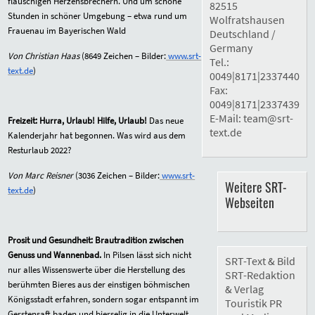
flauschigen Herzensbrechern. Und um schöne
82515
Stunden in schöner Umgebung – etwa rund um
Wolfratshausen
Frauenau im Bayerischen Wald
Deutschland /
Germany
Von Christian Haas
(
8649
Zeichen – Bilder:
www.srt-
Tel.:
text.de
)
0049|8171|2337440
Fax:
0049|8171|2337439
E-Mail:
team@srt-
Freizeit: Hurra, Urlaub! Hilfe, Urlaub!
Das neue
text.de
Kalenderjahr hat begonnen. Was wird aus dem
Resturlaub 2022?
Von Marc Reisner
(
3036
Zeichen – Bilder:
www.srt-
Weitere SRT-
text.de
)
Webseiten
Prosit und Gesundheit: Brautradition zwischen
Genuss und Wannenbad.
In Pilsen lässt sich nicht
SRT-Text & Bild
nur alles Wissenswerte über die Herstellung des
SRT-Redaktion
berühmten Bieres aus der einstigen böhmischen
& Verlag
Königsstadt erfahren, sondern sogar entspannt im
Touristik PR
Gerstensaft baden und bierselig in die Unterwelt