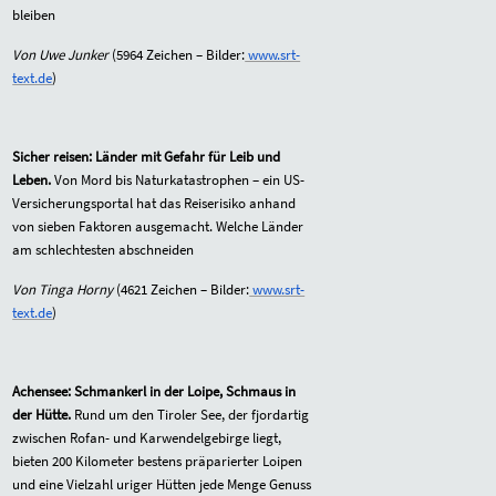
bleiben
Von Uwe Junker
(
5964
Zeichen – Bilder:
www.srt-
text.de
)
Sicher reisen: Länder mit Gefahr für Leib und
Leben.
Von Mord bis Naturkatastrophen – ein US-
Versicherungsportal hat das Reiserisiko anhand
von sieben Faktoren ausgemacht. Welche Länder
am schlechtesten abschneiden
Von Tinga Horny
(
4621
Zeichen – Bilder:
www.srt-
text.de
)
Achensee: Schmankerl in der Loipe, Schmaus in
der Hütte.
Rund um den Tiroler See, der fjordartig
zwischen Rofan- und Karwendelgebirge liegt,
bieten 200 Kilometer bestens präparierter Loipen
und eine Vielzahl uriger Hütten jede Menge Genuss