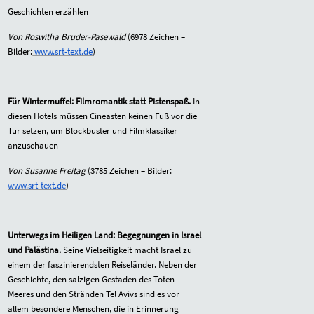
Geschichten erzählen
Von Roswitha Bruder-Pasewald
(
6978
Zeichen –
Bilder:
www.srt-text.de
)
Für Wintermuffel: Filmromantik statt Pistenspaß.
In
diesen Hotels müssen Cineasten keinen Fuß vor die
Tür setzen, um Blockbuster und Filmklassiker
anzuschauen
Von Susanne Freitag
(
3785
Zeichen – Bilder:
www.srt-text.de
)
Unterwegs im Heiligen Land: Begegnungen in Israel
und Palästina.
Seine Vielseitigkeit macht Israel zu
einem der faszinierendsten Reiseländer. Neben der
Geschichte, den salzigen Gestaden des Toten
Meeres und den Stränden Tel Avivs sind es vor
allem besondere Menschen, die in Erinnerung