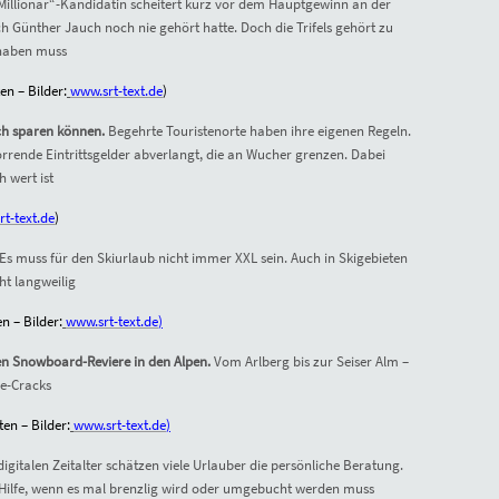
Millionär“-Kandidatin scheitert kurz vor dem Hauptgewinn an der
ch Günther Jauch noch nie gehört hatte. Doch die Trifels gehört zu
haben muss
en – Bilder:
www.srt-text.de
)
ich sparen können.
Begehrte Touristenorte haben ihre eigenen Regeln.
rrende Eintrittsgelder abverlangt, die an Wucher grenzen. Dabei
h wert ist
t-text.de
)
Es muss für den Skiurlaub nicht immer XXL sein. Auch in Skigebieten
ht langweilig
n – Bilder:
www.srt-text.de
)
en Snowboard-Reviere in den Alpen.
Vom Arlberg bis zur Seiser Alm –
pe-Cracks
en – Bilder:
www.srt-text.de
)
igitalen Zeitalter schätzen viele Urlauber die persönliche Beratung.
ne Hilfe, wenn es mal brenzlig wird oder umgebucht werden muss