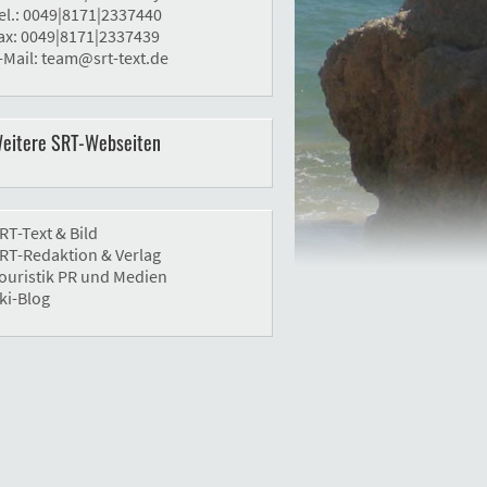
el.: 0049|8171|2337440
ax: 0049|8171|2337439
-Mail:
team@srt-text.de
eitere SRT-Webseiten
RT-Text & Bild
RT-Redaktion & Verlag
ouristik PR und Medien
ki-Blog