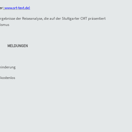
er:
www.srt-text.de
)
Ergebnisse der Reiseanalyse, die auf der Stuttgarter CMT präsentiert
rismus
MELDUNGEN
sminderung
kostenlos