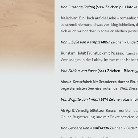
Von Susanne Freitag
(
5987
Zeichen plus Infokas
Malediven: Ein Hoch auf die Liebe – romantisc
so schnell niemand etwas vor: Möglichkeiten, di
sich auch wunderbar in sozialen Medien poste
Von Sibylle von Kamptz
(4
857
Zeichen – Bilder:
Kunst im Hotel: Frühstück mit Picasso.
Kunst v
Vernissagen in der Lobby: Immer mehr Hotels
Von Fabian von Poser
(54
11
Zeichen – Bilder:
w
Alaska-Kreuzfahrt: Mit Grandezza durchs Eis.
begeisterndsten Seereiserouten der Welt. Dies
Von Brigitte von Imhof
(5
674
Zeichen plus Infok
Ab April: Venedig bittet zur Kasse.
Touristen dü
Online-Registrierung und mit Ticket betreten. 
Von Gerhard von Kapff
(4
336
Zeichen – Bilder: