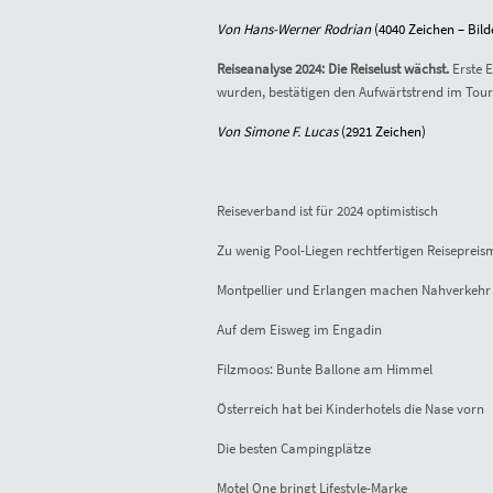
Von Hans-Werner Rodrian
(40
40
Zeichen – Bild
Reiseanalyse 2024: Die Reiselust wächst.
Erste 
wurden, bestätigen den Aufwärtstrend im Tou
Von Simone F. Lucas
(
2921
Zeichen)
Reiseverband ist für 2024 optimistisch
Zu wenig Pool-Liegen rechtfertigen Reiseprei
Montpellier und Erlangen machen Nahverkehr 
Auf dem Eisweg im Engadin
Filzmoos: Bunte Ballone am Himmel
Österreich hat bei Kinderhotels die Nase vorn
Die besten Campingplätze
Motel One bringt Lifestyle-Marke