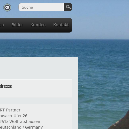
en
Bilder
Kunden
Kontakt
dresse
RT-Partner
oisach-Ufer 26
2515 Wolfratshausen
eutschland / Germany