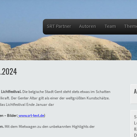
SRT Partner
Autoren
Team
Them
1.2024
A
Lichtfestival.
Die belgische Stadt Gent steht stets etwas im Schatten
lkraft. Der Genter Altar gilt als einer der weltgrößten Kunstschätze.
das Lichtfestival Ende Januar dar
n – Bilder:
www.srt-text.de
)
S
L
en.
Mit dem Mietwagen zu den unbekannten Highlights der
8
D