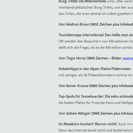
Burg Trifels: Die Millionenfalle.
Eine „Wer wird 
rheinland-pfälzischen Burg Trifels, von der au
den Orten, die man einmal im
Leben gesehen 
Von Heidrun Braun
(68
31
Zeichen plus Infokast
Touristennepp international: Das hätte man s
Oft werden den Besuchern von Attraktionen ho
stellt sich die Frage, ob es die Attraktion wirklic
Von Tinga Horny
(580
5
Zeichen – Bilder:
www.sr
Geheimtipps in den Alpen: Kleine Pistenriesen.
mit weniger als 50 Pistenkilometern wird es nic
Von Rainer Krause
(
6983
Zeichen plus Infokaste
Top-Spots für Snowboarder: Die zehn schönst
die besten Plätze für Freeride-Fans und Halfpi
Von Sabine Metzger
(
5965
Zeichen plus Infokast
Im Reisebüro buchen? Warum nicht!
Auch im d
Denn das Internet berät nicht und leistet kei