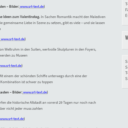
T
ten – Bilder:
www.srt-text.de
)
F
E
he Ideen zum Valentinstag.
In Sachen Romantik macht den Malediven
e gemeinsame Liebe in Szene zu setzen, gibt es viele – und sie lassen
n
W
www.srt-text.de
)
on Weltruhm in den Suiten, wertvolle Skulpturen in den Foyers,
 werden zu Museen
S
ww.srt-text.de
)
S
T
Mit einem der schönsten Schiffe unterwegs durch eine der
S
e Kombination ist schwer zu toppen
asten – Bilder:
www.srt-text.de
)
rfen die historische Altstadt an vorerst 29 Tagen nur noch nach
Aber nicht jeder muss zahlen
www.srt-text.de
)