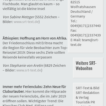
82515
Fischbude. Man glaubt es kaum – so
Wolfratshausen
vielfältig ist die kleine Insel
Deutschland /
Germany
Von Sabine Metzger
(5552 Zeichen –
Tel.:
Bilder:
www.srt-text.de
)
0049|8171|2337440
Fax:
0049|8171|2337439
Äthiopien: Hoffnung am Horn von Afrika.
E-Mail:
team@srt-
Der Friedensschluss mit Eritrea macht
text.de
die Region für viele Beobachter zum Top-
Reiseziel 2019: Diese sechs Ziele sollten
Reisende keinesfalls verpassen
Weitere SRT-
Von Stephanie von Aretin
(6829 Zeichen
Webseiten
– Bilder:
www.srt-text.de
)
Immer mehr Ferienclubs: Zehn Neue für
SRT-Text & Bild
Cluburlauber.
Hier kommt die Hitparade
SRT-Redaktion
der neuen Ferienclubs, die im Jahr 2019
& Verlag
eröffnen sollen. Wichtigster Trend: Die
Touristik PR
Klassiker Club Med, Aldiana und