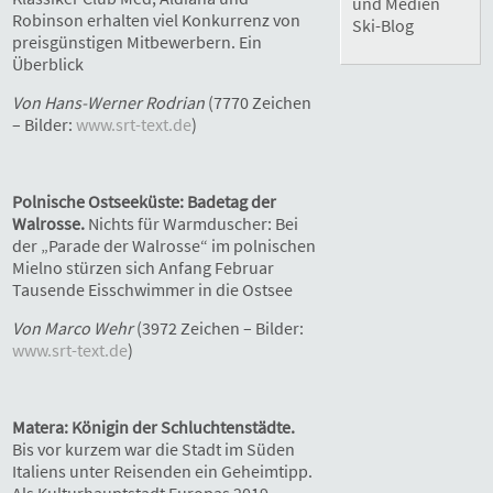
und Medien
Robinson erhalten viel Konkurrenz von
Ski-Blog
preisgünstigen Mitbewerbern. Ein
Überblick
Von Hans-Werner Rodrian
(7770 Zeichen
– Bilder:
www.srt-text.de
)
Polnische Ostseeküste: Badetag der
Walrosse.
Nichts für Warmduscher: Bei
der „Parade der Walrosse“ im polnischen
Mielno stürzen sich Anfang Februar
Tausende Eisschwimmer in die Ostsee
Von Marco Wehr
(3972 Zeichen – Bilder:
www.srt-text.de
)
Matera: Königin der Schluchtenstädte.
Bis vor kurzem war die Stadt im Süden
Italiens unter Reisenden ein Geheimtipp.
Als Kulturhauptstadt Europas 2019