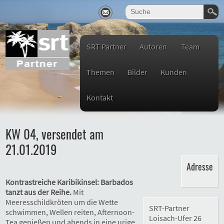
SRT Partner
Autoren
Team
Themen
Bilder
Kunden
Kontakt
KW 04, versendet am
21.01.2019
Adresse
Kontrastreiche Karibikinsel: Barbados
tanzt aus der Reihe.
Mit
Meeresschildkröten um die Wette
SRT-Partner
schwimmen, Wellen reiten, Afternoon-
Loisach-Ufer 26
Tea genießen und abends in eine urige