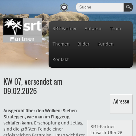
SRT Partner
Autoren
Team
Themen
Bilder
Kunden
Kontakt
KW 07, versendet am
09.02.2026
Adresse
Ausgeruht über den Wolken: Sieben
Strategien, wie man im Flugzeug
schlafen kann.
Erschöpfung und Jetlag
SRT-Partner
sind die größten Feinde einer
Loisach-Ufer 26
erfolgreichen Fernreise. Umso wichtiger