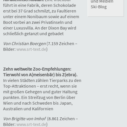
und Medien
führt in eine Fabrik, deren Schokolade
Ski-Blog
erst bei 37 Grad schmilzt, zu Faultieren
unter einem Nonibaum sowie auf einem
Boot vorbei an zwei Privatinseln und
einer Luxusvilla. An der Dixon Bay wird
schließlich getanzt und gebadet
Von Christian Boergen
(7.159 Zeichen –
Bilder:
www.srt-text.de
)
Zehn weltweite Zoo-Empfehlungen:
Tierwohl von A(meisenbär) bis Z(ebra).
In vielen Städten zählen Tierparks zu den
Top-Attraktionen – erst recht, wenn sie
mit großen Gehegen und guter Haltung
punkten. Ein Streifzug von Berlin über
Wien und nach Schweden bis Japan,
Australien und Kalifornien
Von Brigitte von Imhof
(8.861 Zeichen –
Bilder:
www.srt-text.de
)