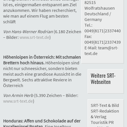
82515
ist es, einigermaßen entspannt am Ziel
Wolfratshausen
anzukommen. Wir haben recherchiert,
Deutschland /
wie man auf einem Flug am besten
Germany
schläft
Tel.:
0049|8171|2337440
Von Hans-Werner Rodrian
(6.180 Zeichen
Fax:
– Bilder:
www.srt-text.de
)
0049|8171|2337439
E-Mail:
team@srt-
text.de
Höhenloipen in Österreich: Mit schmalen
Brettern hoch hinaus.
Höhenloipen sind
nicht nur schneesicher, sondern bieten
meist auch eine grandiose Aussicht in die
Weitere SRT-
Bergwelt. Sechs attraktive Reviere in
Webseiten
Österreich
Von Armin Herb
(5.390 Zeichen – Bilder:
www.srt-text.de
)
SRT-Text & Bild
SRT-Redaktion
& Verlag
Honduras: Affen und Schokolade auf der
Touristik PR
Koralleninsel Roatan.
Eine Inseltour