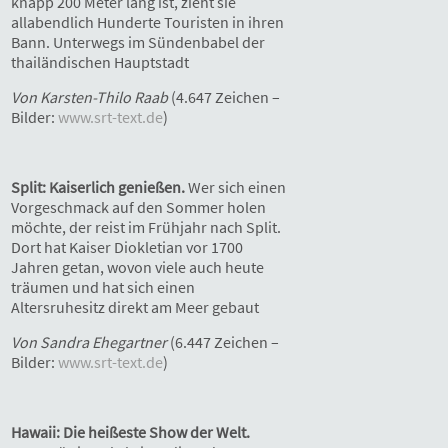
knapp 200 Meter lang ist, zieht sie
allabendlich Hunderte Touristen in ihren
Bann. Unterwegs im Sündenbabel der
thailändischen Hauptstadt
Von Karsten-Thilo Raab
(4.647 Zeichen –
Bilder:
www.srt-text.de
)
Split: Kaiserlich genießen.
Wer sich einen
Vorgeschmack auf den Sommer holen
möchte, der reist im Frühjahr nach Split.
Dort hat Kaiser Diokletian vor 1700
Jahren getan, wovon viele auch heute
träumen und hat sich einen
Altersruhesitz direkt am Meer gebaut
Von Sandra Ehegartner
(6.447 Zeichen –
Bilder:
www.srt-text.de
)
Hawaii: Die heißeste Show der Welt.