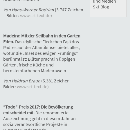
und Medien
Ski-Blog
Von Hans-Werner Rodrian
(3.747 Zeichen
– Bilder:
www.srt-text.de
)
Madeira: Mit der Seilbahn in den Garten
Eden.
Das idyllische Fleckchen Fajã dos
Padres auf der Atlantikinsel bietet alles,
wofür die „Insel des ewigen Frühlings”
berühmt ist: Blütenpracht in üppigen
Gärten, frische Küche und
bernsteinfarbenen Madeirawein
Von Heidrun Braun
(5.381 Zeichen –
Bilder:
www.srt-text.de
)
“Todo“-Preis 2017: Die Bevölkerung
entscheidet mit.
Die renommierte
Auszeichnung geht in diesem Jahr an
sozialverantwortliche Projekte in
Myanmar und Uganda