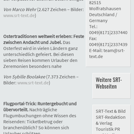
82515
Wolfratshausen
Von Marco Wehr
(2.627 Zeichen – Bilder:
Deutschland /
www.srt-text.de
)
Germany
Tel.:
0049|8171|2337440
Ostertraditionen weltweit erleben: Feste
Fax:
zwischen Andacht und Jubel.
Das
0049|8171|2337439
Osterfest wird in vielen Ländern ganz
E-Mail:
team@srt-
unterschiedlich gefeiert. Bei diesen
text.de
sieben Reisen kommen Urlauber den
Zeremonien besonders nahe
Von Sybille Boolakee
(7.373 Zeichen –
Weitere SRT-
Bilder:
www.srt-text.de
)
Webseiten
Flugportal-Trick: Runtergebucht und
übervorteilt.
Nachträgliche
SRT-Text & Bild
Flugumbuchungen ohne Wissen des
SRT-Redaktion
Reisenden: Ticketbetrug oder
& Verlag
branchenüblich? So können sich
Touristik PR
Urlauber schützen