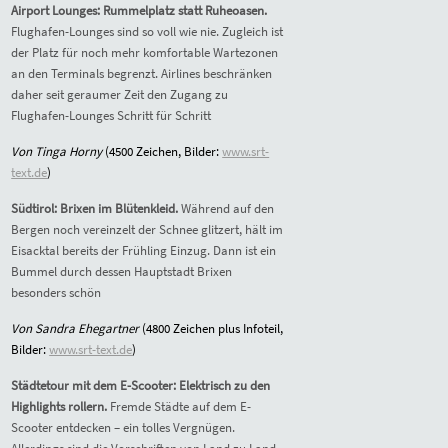
Airport Lounges: Rummelplatz statt Ruheoasen.
Flughafen-Lounges sind so voll wie nie. Zugleich ist
der Platz für noch mehr komfortable Wartezonen
an den Terminals begrenzt. Airlines beschränken
daher seit geraumer Zeit den Zugang zu
Flughafen-Lounges Schritt für Schritt
Von Tinga Horny
(4500 Zeichen, Bilder:
www.srt-
text.de
)
Südtirol: Brixen im Blütenkleid.
Während auf den
Bergen noch vereinzelt der Schnee glitzert, hält im
Eisacktal bereits der Frühling Einzug. Dann ist ein
Bummel durch dessen Hauptstadt Brixen
besonders schön
Von Sandra Ehegartner
(4800 Zeichen plus Infoteil,
Bilder:
www.srt-text.de
)
Städtetour mit dem E-Scooter: Elektrisch zu den
Highlights rollern.
Fremde Städte auf dem E-
Scooter entdecken – ein tolles Vergnügen.