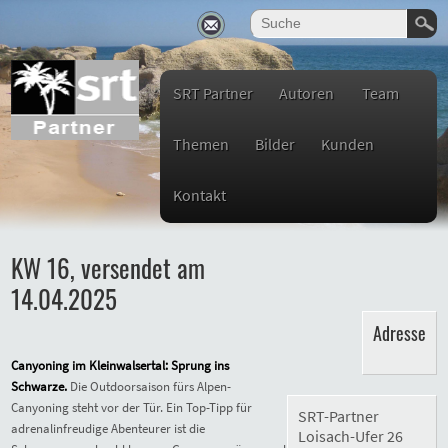
SRT Partner
Autoren
Team
Themen
Bilder
Kunden
Kontakt
KW 16, versendet am
14.04.2025
Adresse
Canyoning im Kleinwalsertal:
Sprung ins
Schwarze.
D
ie Outdoorsaison fürs Alpen-
Canyoning steht vor der Tür. Ein Top-Tipp für
SRT-Partner
adrenalinfreudige Abenteurer ist die
Loisach-Ufer 26