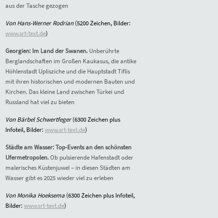
aus der Tasche gezogen
Von Hans-Werner Rodrian
(5200 Zeichen, Bilder:
www.srt-text.de
)
Georgien: Im Land der Swanen.
Unberührte
Berglandschaften im Großen Kaukasus, die antike
Höhlenstadt Uplisziche und die Hauptstadt Tiflis
mit ihren historischen und modernen Bauten und
Kirchen. Das kleine Land zwischen Türkei und
Russland hat viel zu bieten
Von Bärbel Schwertfeger
(6300 Zeichen plus
Infoteil, Bilder:
www.srt-text.de
)
Städte am Wasser: Top-Events an den schönsten
Ufermetropolen.
Ob pulsierende Hafenstadt oder
malerisches Küstenjuwel – in diesen Städten am
Wasser gibt es 2025 wieder viel zu erleben
Von Monika Hoeksema
(6300 Zeichen plus Infoteil,
Bilder:
www.srt-text.de
)