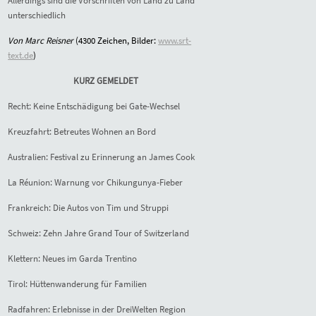
Allerdings sind die Vorschriften von Land zu Land
unterschiedlich
Von Marc Reisner
(4300 Zeichen, Bilder:
www.srt-
text.de
)
KURZ GEMELDET
Recht: Keine Entschädigung bei Gate-Wechsel
Kreuzfahrt: Betreutes Wohnen an Bord
Australien: Festival zu Erinnerung an James Cook
La Réunion: Warnung vor Chikungunya-Fieber
Frankreich: Die Autos von Tim und Struppi
Schweiz: Zehn Jahre Grand Tour of Switzerland
Klettern: Neues im Garda Trentino
Tirol: Hüttenwanderung für Familien
Radfahren: Erlebnisse in der DreiWelten Region