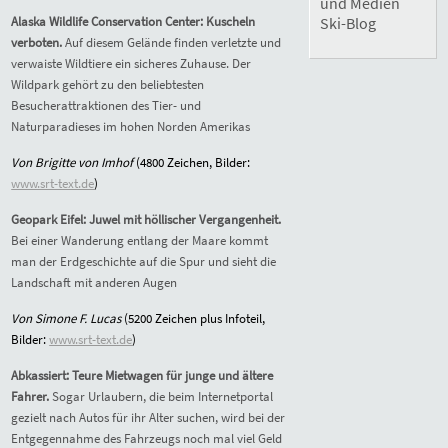
und Medien
Alaska Wildlife Conservation Center: Kuscheln
Ski-Blog
verboten.
Auf diesem Gelände finden verletzte und
verwaiste Wildtiere ein sicheres Zuhause. Der
Wildpark gehört zu den beliebtesten
Besucherattraktionen des Tier- und
Naturparadieses im hohen Norden Amerikas
Von Brigitte von Imhof
(4800 Zeichen, Bilder:
www.srt-text.de
)
Geopark Eifel: Juwel mit höllischer Vergangenheit.
Bei einer Wanderung entlang der Maare kommt
man der Erdgeschichte auf die Spur und sieht die
Landschaft mit anderen Augen
Von Simone F. Lucas
(5200 Zeichen plus Infoteil,
Bilder:
www.srt-text.de
)
Abkassiert: Teure Mietwagen für junge und ältere
Fahrer.
Sogar Urlaubern, die beim Internetportal
gezielt nach Autos für ihr Alter suchen, wird bei der
Entgegennahme des Fahrzeugs noch mal viel Geld