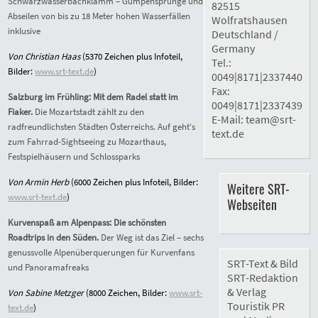
Schwarzwasserbachklamm – Gumpensprünge und
82515
Abseilen von bis zu 18 Meter hohen Wasserfällen
Wolfratshausen
inklusive
Deutschland /
Germany
Von Christian Haas
(5370 Zeichen plus Infoteil,
Tel.:
Bilder:
www.srt-text.de
)
0049|8171|2337440
Fax:
Salzburg im Frühling: Mit dem Radel statt im
0049|8171|2337439
Fiaker.
Die Mozartstadt zählt zu den
E-Mail:
team@srt-
radfreundlichsten Städten Österreichs. Auf geht‘s
text.de
zum Fahrrad-Sightseeing zu Mozarthaus,
Festspielhäusern und Schlossparks
Von Armin Herb
(6000 Zeichen plus Infoteil, Bilder:
Weitere SRT-
www.srt-text.de
)
Webseiten
Kurvenspaß am Alpenpass: Die schönsten
Roadtrips in den Süden.
Der Weg ist das Ziel – sechs
genussvolle Alpenüberquerungen für Kurvenfans
SRT-Text & Bild
und Panoramafreaks
SRT-Redaktion
& Verlag
Von Sabine Metzger
(8000 Zeichen, Bilder:
www.srt-
Touristik PR
text.de
)