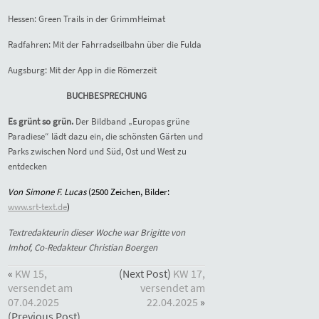
Hessen: Green Trails in der GrimmHeimat
Radfahren: Mit der Fahrradseilbahn über die Fulda
Augsburg: Mit der App in die Römerzeit
BUCHBESPRECHUNG
Es grünt so grün.
Der Bildband „Europas grüne
Paradiese“ lädt dazu ein, die schönsten Gärten und
Parks zwischen Nord und Süd, Ost und West zu
entdecken
Von Simone F. Lucas
(2500 Zeichen, Bilder:
www.srt-text.de
)
Textredakteurin dieser Woche war Brigitte von
Imhof, Co-Redakteur Christian Boergen
«
KW 15,
(Next Post)
KW 17,
versendet am
versendet am
07.04.2025
22.04.2025
»
(Previous Post)