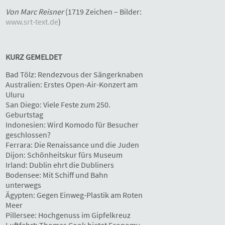
Von Marc Reisner
(1719 Zeichen – Bilder:
www.srt-text.de
)
KURZ GEMELDET
Bad Tölz: Rendezvous der Sängerknaben
Australien: Erstes Open-Air-Konzert am
Uluru
San Diego: Viele Feste zum 250.
Geburtstag
Indonesien: Wird Komodo für Besucher
geschlossen?
Ferrara: Die Renaissance und die Juden
Dijon: Schönheitskur fürs Museum
Irland: Dublin ehrt die Dubliners
Bodensee: Mit Schiff und Bahn
unterwegs
Ägypten: Gegen Einweg-Plastik am Roten
Meer
Pillersee: Hochgenuss im Gipfelkreuz
Luftfahrt: Thomas Cook bietet Economy