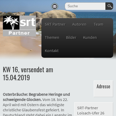
SRT Partner
Autoren
Team
Themen
Bilder
Kunden
Kontakt
KW 16, versendet am
15.04.2019
Adresse
Osterbräuche: Begrabene Heringe und
schweigende Glocken.
Vom 18. bis 22.
April wird mit Ostern das wichtigste
SRT-Partner
christliche Glaubensfest gefeiert. In
Loisach-Ufer 26
Deutschland steht dabei ein Langohr im