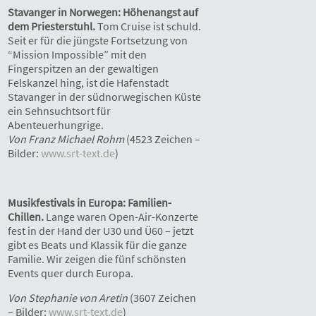
Stavanger in Norwegen: Höhenangst auf
dem Priesterstuhl.
Tom Cruise ist schuld.
Seit er für die jüngste Fortsetzung von
“Mission Impossible” mit den
Fingerspitzen an der gewaltigen
Felskanzel hing, ist die Hafenstadt
Stavanger in der südnorwegischen Küste
ein Sehnsuchtsort für
Abenteuerhungrige.
Von Franz Michael Rohm
(4523 Zeichen –
Bilder:
www.srt-text.de
)
Musikfestivals in Europa: Familien-
Chillen.
Lange waren Open-Air-Konzerte
fest in der Hand der U30 und Ü60 – jetzt
gibt es Beats und Klassik für die ganze
Familie. Wir zeigen die fünf schönsten
Events quer durch Europa.
Von Stephanie von Aretin
(3607 Zeichen
– Bilder:
www.srt-text.de
)