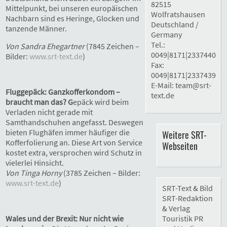
82515
Mittelpunkt, bei unseren europäischen
Wolfratshausen
Nachbarn sind es Heringe, Glocken und
Deutschland /
tanzende Männer.
Germany
Tel.:
Von Sandra Ehegartner
(7845 Zeichen –
0049|8171|2337440
Bilder:
www.srt-text.de
)
Fax:
0049|8171|2337439
E-Mail:
team@srt-
Fluggepäck: Ganzkofferkondom –
text.de
braucht man das? G
epäck wird beim
Verladen nicht gerade mit
Samthandschuhen angefasst. Deswegen
bieten Flughäfen immer häufiger die
Weitere SRT-
Kofferfolierung an. Diese Art von Service
Webseiten
kostet extra, versprochen wird Schutz in
vielerlei Hinsicht.
Von Tinga Horny
(3785 Zeichen – Bilder:
www.srt-text.de
)
SRT-Text & Bild
SRT-Redaktion
& Verlag
Wales und der Brexit: Nur nicht wie
Touristik PR