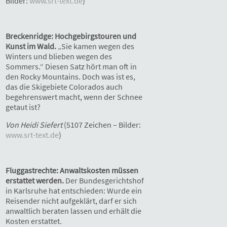
Bilder:
www.srt-text.de
)
Breckenridge: Hochgebirgstouren und
Kunst im Wald.
„Sie kamen wegen des
Winters und blieben wegen des
Sommers.“ Diesen Satz hört man oft in
den Rocky Mountains. Doch was ist es,
das die Skigebiete Colorados auch
begehrenswert macht, wenn der Schnee
getaut ist?
Von Heidi Siefert
(5107 Zeichen – Bilder:
www.srt-text.de
)
Fluggastrechte: Anwaltskosten müssen
erstattet werden.
Der Bundesgerichtshof
in Karlsruhe hat entschieden: Wurde ein
Reisender nicht aufgeklärt, darf er sich
anwaltlich beraten lassen und erhält die
Kosten erstattet.