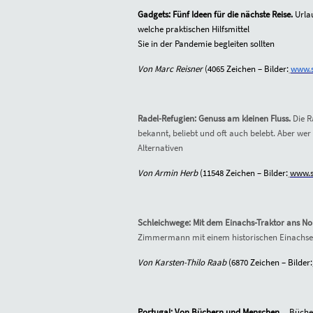
Gadgets: Fünf Ideen für die nächste Reise.
Urla
welche praktischen Hilfsmittel
Sie in der Pandemie begleiten sollten
Von Marc Reisner
(4065 Zeichen – Bilder:
www.s
Radel-Refugien: Genuss am kleinen Fluss.
Die R
bekannt, beliebt und oft auch belebt. Aber wer
Alternativen
Von Armin Herb
(11548 Zeichen – Bilder:
www.s
Schleichwege: Mit dem Einachs-Traktor ans N
Zimmermann mit einem historischen Einachse
Von Karsten-Thilo Raab
(6870 Zeichen – Bilder:
Portugal: Von Büchern und Menschen
.
Bücher