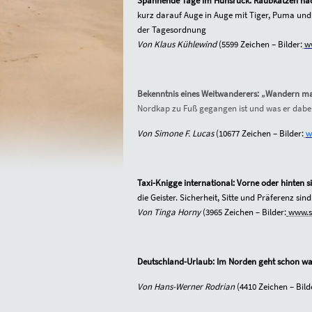
Spannende Tage im Hunsrück: Raubkatzen na
kurz darauf Auge in Auge mit Tiger, Puma un
der Tagesordnung
Von Klaus Kühlewind
(5599 Zeichen – Bilder:
w
Bekenntnis eines Weitwanderers: „Wandern ma
Nordkap zu Fuß gegangen ist und was er dabei
Von Simone F. Lucas
(10677 Zeichen – Bilder:
w
Taxi-Knigge international: Vorne oder hinten s
die Geister. Sicherheit, Sitte und Präferenz si
Von Tinga Horny
(3965 Zeichen – Bilder:
www.sr
Deutschland-Urlaub: Im Norden geht schon w
Von Hans-Werner Rodrian
(4410 Zeichen – Bild