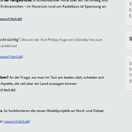
ch der Hängebrücke.
In schwindelnder Höhe über ein Tal hinweg und
T
d Erdmännchen – im Hunsrück rund um Kastellaun ist Spannung an
F
E
ww.srt-text.de
)
W
cht süchtig“.
Warum der Arzt Philipp Fuge von Gibraltar bis zum
 erlebt hat
ww.srt-text.de
)
S
S
T
itzen?
An der Frage, wo man im Taxi am besten sitzt, scheiden sich
S
nd Aspekte, die viel über ein Land aussagen können
t-text.de
)
as.
So funktionieren die neuen Modellprojekte an Nord- und Ostsee
er:
www.srt-text.de
)