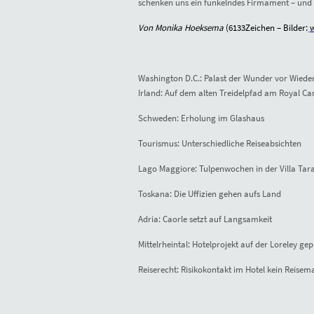
schenken uns ein funkelndes Firmament – und s
Von Monika Hoeksema
(6133Zeichen – Bilder:
w
Washington D.C.: Palast der Wunder vor Wiede
Irland: Auf dem alten Treidelpfad am Royal C
Schweden: Erholung im Glashaus
Tourismus: Unterschiedliche Reiseabsichten
Lago Maggiore: Tulpenwochen in der Villa Tar
Toskana: Die Uffizien gehen aufs Land
Adria: Caorle setzt auf Langsamkeit
Mittelrheintal: Hotelprojekt auf der Loreley gep
Reiserecht: Risikokontakt im Hotel kein Reisem