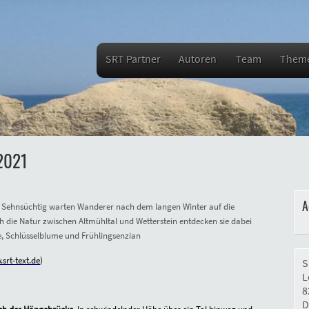
SRT Partner
Autoren
Team
Them
2021
A
Sehnsüchtig warten Wanderer nach dem langen Winter auf die
 die Natur zwischen Altmühltal und Wetterstein entdecken sie dabei
e, Schlüsselblume und Frühlingsenzian
srt-text.de
)
S
L
8
D