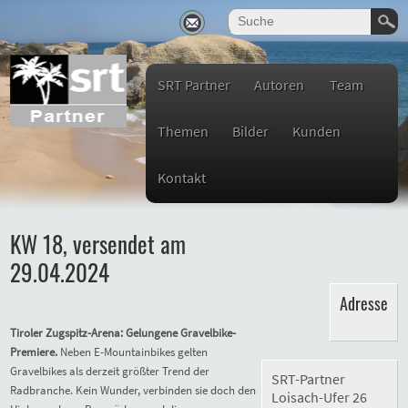
SRT Partner
Autoren
Team
Themen
Bilder
Kunden
Kontakt
KW 18, versendet am
29.04.2024
Adresse
Tiroler Zugspitz-Arena: Gelungene Gravelbike-
Premiere.
Neben E-Mountainbikes gelten
Gravelbikes als derzeit größter Trend der
SRT-Partner
Radbranche. Kein Wunder, verbinden sie doch den
Loisach-Ufer 26