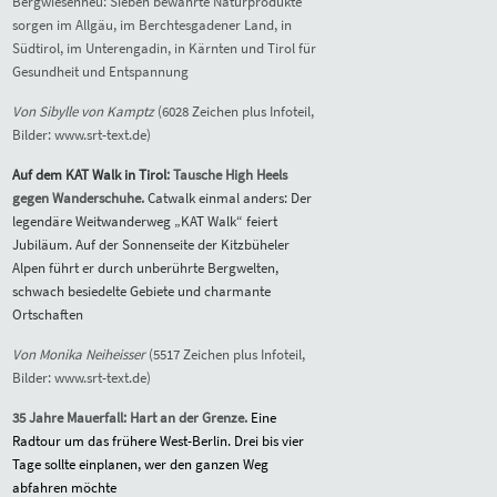
Bergwiesenheu: Sieben bewährte Naturprodukte
sorgen im Allgäu, im Berchtesgadener Land, in
Südtirol, im Unterengadin, in Kärnten und Tirol für
Gesundheit und Entspannung
Von Sibylle von Kamptz
(6028 Zeichen plus Infoteil,
Bilder: www.srt-text.de)
Auf dem KAT Walk in Tirol
: Tausche High Heels
gegen Wanderschuhe.
Catwalk einmal anders: Der
legendäre Weitwanderweg „KAT Walk“ feiert
Jubiläum. Auf der Sonnenseite der Kitzbüheler
Alpen führt er durch unberührte Bergwelten,
schwach besiedelte Gebiete und charmante
Ortschaften
Von Monika Neiheisser
(5517 Zeichen plus Infoteil,
Bilder: www.srt-text.de)
3
5 Jahre Mauerfall: Hart an der Grenze.
Eine
Radtour um das frühere West-Berlin. Drei bis vier
Tage sollte einplanen, wer den ganzen Weg
abfahren möchte