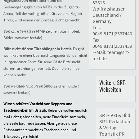
Highspeed von Rennrädern und die
82515
Geländegängigkeit von MTBs. In der Zugspitz-
Wolfratshausen
Arena, Teil der wohl größten Gravelbike-Region
Deutschland /
Tirols, wird einem der Einstieg leicht gemacht
Germany
Tel.:
Von Christian Haas
(4749 Zeichen plus Infoteil,
0049|8171|2337440
Bilder: www.srt-text.de)
Fax:
0049|8171|2337439
Bitte nicht stören: Türanhänger in Hotels.
Es gibt
E-Mail:
team@srt-
wohl kaum einen Übernachtungsbetrieb, der nicht
text.de
in irgendeiner Form für seine Gäste Bitte-nicht-
stören-Türanhänger vorhält. Doch die Schilder
können mehr
Weitere SRT-
Von Karsten-Thilo Raab
(4868 Zeichen, Bilder:
Webseiten
www.srt-text.de)
Wissen schützt: Vorsicht vor Neppern und
Taschendieben im Urlaub.
Reisende wollen endlich
SRT-Text & Bild
mal richtig abschalten, neue Eindrücke sammeln,
SRT-Redaktion
die Seele baumeln lassen. Aber gerade diese
& Verlag
Entspanntheit macht es Taschendieben und
Touristik PR
Trickbetrügern leicht