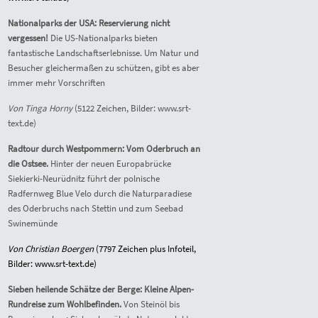
Nationalparks der USA: Reservierung nicht
vergessen!
Die US-Nationalparks bieten
fantastische Landschaftserlebnisse. Um Natur und
Besucher gleichermaßen zu schützen, gibt es aber
immer mehr Vorschriften
Von Tinga Horny
(5122 Zeichen, Bilder: www.srt-
text.de)
Radtour durch Westpommern: Vom Oderbruch an
die Ostsee.
Hinter der neuen Europabrücke
Siekierki-Neurüdnitz führt der polnische
Radfernweg Blue Velo durch die Naturparadiese
des Oderbruchs nach Stettin und zum Seebad
Swinemünde
Von
Christian Boergen
(7
797
Zeichen plus Infoteil,
Bilder: www.srt-text.de)
Sieben heilende Schätze der Berge: Kleine Alpen-
Rundreise zum Wohlbefinden.
Von Steinöl bis