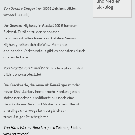
und Medien
Ski-Blog
Von Sandra Ehegartner
(9378 Zeichen, Bilder:
www.srt-text.de)
Der Seward Highway in Alaska: 200 Kilometer
Elchtest.
Er zählt zu den schönsten
Panoramastraßen Amerikas. Auf dem Seward
Highway reihen sich die Wow-Momente
aneinander. Verkehrsstaus gibt es höchstens durch
querende Tiere
Von Brigitte von Imhof
(5169 Zeichen plus Infoteil,
Bilder: www.srt-text.de)
Die Kreditkarte, die keine ist: Reiseärger mit den
neuen Debitkarten.
Immer mehr Banken geben
statt einer echten Kreditkarte nur noch eine
Debitkarte von Visa und Mastercard aus. Die ist
allerdings unterwegs kein vergleichbar
zuverlässiger Reisebegleiter
Von Hans-Werner Rodrian
(4
410
Zeichen, Bilder:
www.srt-text.de)