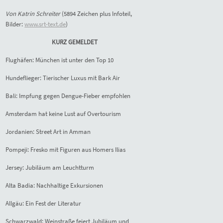
Von Katrin Schreiter
(58
94
Zeichen plus Infoteil,
Bilder:
www.srt-text.de
)
KURZ GEMELDET
Flughäfen: München ist unter den Top 10
Hundeflieger: Tierischer Luxus mit Bark Air
Bali: Impfung gegen Dengue-Fieber empfohlen
Amsterdam hat keine Lust auf Overtourism
Jordanien: Street Art in Amman
Pompeji: Fresko mit Figuren aus Homers Ilias
Jersey: Jubiläum am Leuchtturm
Alta Badia: Nachhaltige Exkursionen
Allgäu: Ein Fest der Literatur
Schwarzwald: Weinstraße feiert Jubiläum und