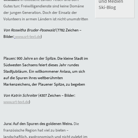
und Medien
Gutes tun: Freiwilligendienste sind keine Domäne
Ski-Blog
der jungen Generation. Doch der Einsatz der
Volunteers in armen Ländern ist nicht unumstritten
Von Roswitha Bruder-Pasewald
(7782 Zeichen –
Bilder:
www.srt-text.de
)
Plauen: 900 Jahre an der Spitze.
Die kleine Stadt im
Südwesten Sachsens feiert dieses Jahr rundes
Stadtjubiläum. Ein willkommener Anlass, um sich
auf die Spuren ihres weltberühmten
Markenzeichens, der Plauener Spitze, zu begeben
Von Katrin Schreiter
(4307 Zeichen – Bilder:
www.srt-text.de
)
Jura: Auf den Spuren des goldenen Weins.
Die
französische Region hat viel zu bieten –
landschaftlich, gastronomisch und nicht zuletzt im