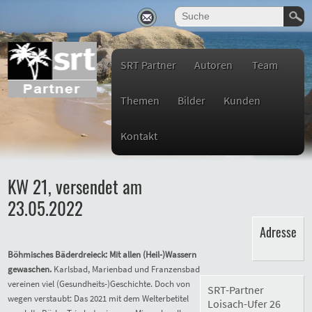
SRT Partner
Autoren
Team
Themen
Bilder
Kunden
Kontakt
KW 21, versendet am
23.05.2022
Adresse
Böhmisches Bäderdreieck: Mit allen (Heil-)Wassern
gewaschen.
Karlsbad, Marienbad und Franzensbad
vereinen viel (Gesundheits-)Geschichte. Doch von
SRT-Partner
wegen verstaubt: Das 2021 mit dem Welterbetitel
Loisach-Ufer 26