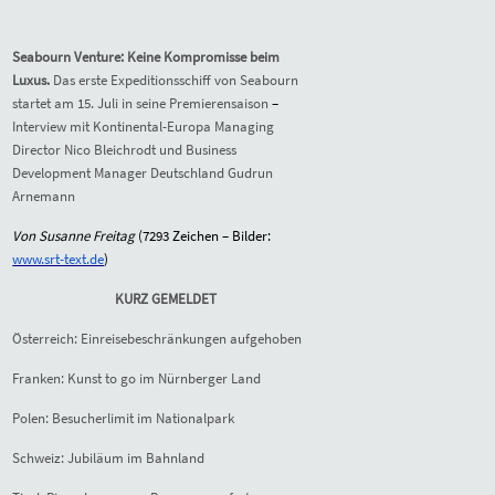
Seabourn Venture: Keine Kompromisse beim
Luxus.
Das erste Expeditionsschiff von Seabourn
startet am 15. Juli in seine Premierensaison
–
Interview mit Kontinental-Europa Managing
Director Nico Bleichrodt und Business
Development Manager Deutschland Gudrun
Arnemann
Von Susanne Freitag
(7293 Zeichen – Bilder:
www.srt-text.de
)
KURZ GEMELDET
Österreich: Einreisebeschränkungen aufgehoben
Franken: Kunst to go im Nürnberger Land
Polen: Besucherlimit im Nationalpark
Schweiz: Jubiläum im Bahnland