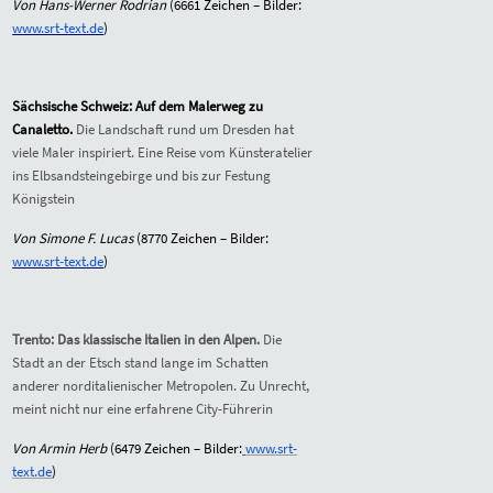
Von Hans-Werner Rodrian
(6661 Zeichen – Bilder:
www.srt-text.de
)
Sächsische Schweiz: Auf dem Malerweg zu
Canaletto.
Die Landschaft rund um Dresden hat
viele Maler inspiriert. Eine Reise vom Künsteratelier
ins Elbsandsteingebirge und bis zur Festung
Königstein
Von Simone F. Lucas
(8770 Zeichen – Bilder:
www.srt-text.de
)
Trento: Das klassische Italien in den Alpen.
Die
Stadt an der Etsch stand lange im Schatten
anderer norditalienischer Metropolen. Zu Unrecht,
meint nicht nur eine erfahrene City-Führerin
Von Armin Herb
(6479 Zeichen – Bilder:
www.srt-
text.de
)