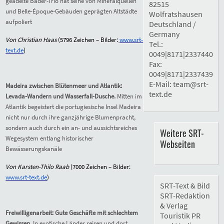
geadelte Bäder-Trio hat seine von Mineralquellen
82515
und Belle-Époque-Gebäuden geprägten Altstädte
Wolfratshausen
aufpoliert
Deutschland /
Germany
Von Christian Haas
(5796 Zeichen – Bilder:
www.srt-
Tel.:
text.de
)
0049|8171|2337440
Fax:
0049|8171|2337439
E-Mail:
team@srt-
Madeira zwischen Blütenmeer und Atlantik:
text.de
Levada-Wandern und Wasserfall-Dusche.
Mitten im
Atlantik begeistert die portugiesische Insel Madeira
nicht nur durch ihre ganzjährige Blumenpracht,
sondern auch durch ein an- und aussichtsreiches
Weitere SRT-
Wegesystem entlang historischer
Webseiten
Bewässerungskanäle
Von Karsten-Thilo Raab
(7000 Zeichen – Bilder:
www.srt-text.de
)
SRT-Text & Bild
SRT-Redaktion
& Verlag
Freiwilligenarbeit: Gute Geschäfte mit schlechtem
Touristik PR
Gewissen.
In exotische Länder reisen und dort