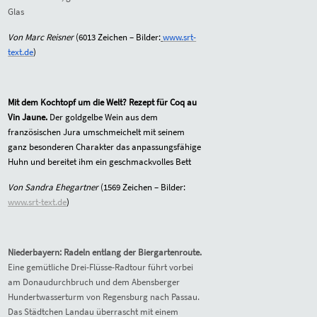
Glas
Von Marc Reisner
(6013 Zeichen – Bilder:
www.srt-
text.de
)
Mit dem Kochtopf um die Welt?
Rezept für Coq au
Vin Jaune.
Der goldgelbe Wein aus dem
französischen Jura umschmeichelt mit seinem
ganz besonderen Charakter das anpassungsfähige
Huhn und bereitet ihm ein geschmackvolles Bett
Von Sandra Ehegartner
(1569 Zeichen – Bilder:
www.srt-text.de
)
Niederbayern: Radeln entlang der Biergartenroute.
Eine gemütliche Drei-Flüsse-Radtour führt vorbei
am Donaudurchbruch und dem Abensberger
Hundertwasserturm von Regensburg nach Passau.
Das Städtchen Landau überrascht mit einem