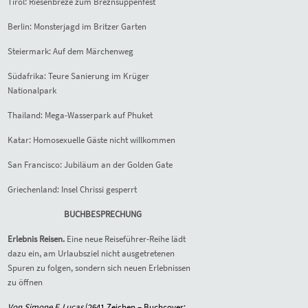
Tirol: Riesenbreze zum Breznsuppenfest
Berlin: Monsterjagd im Britzer Garten
Steiermark: Auf dem Märchenweg
Südafrika: Teure Sanierung im Krüger
Nationalpark
Thailand: Mega-Wasserpark auf Phuket
Katar: Homosexuelle Gäste nicht willkommen
San Francisco: Jubiläum an der Golden Gate
Griechenland: Insel Chrissi gesperrt
BUCHBESPRECHUNG
Erlebnis Reisen.
Eine neue Reiseführer-Reihe lädt
dazu ein, am Urlaubsziel nicht ausgetretenen
Spuren zu folgen, sondern sich neuen Erlebnissen
zu öffnen
Von Simone F. Lucas
(2641 Zeichen – Buchcover: