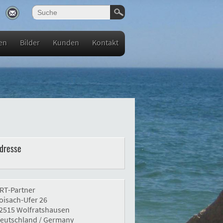
en
Bilder
Kunden
Kontakt
dresse
RT-Partner
oisach-Ufer 26
2515 Wolfratshausen
eutschland / Germany