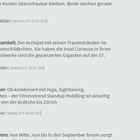
ie Kosten überschaubar bleiben. Beide stechen gerade
Bilder:
www.srt-text.de
)
samkeit.
Der Archipel mit seinen Traumstränden im
enschildkröten. Sie haben die Insel Curieuse in ihren
stwerke sind die gepanzerten Giganten auf der 57.
lder:
www.srt-text.de
)
er.
Ob kombiniert mit Yoga, Sightseeing,
n – der Fitnesstrend Standup Paddling ist vielseitig
von der Ardèche bis Zürich
der:
www.srt-text.de
)
dens.
Von Mitte Juni bis in den September hinein sorgt