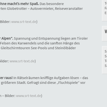
T
ohne macht’s mehr Spaß.
Das besondere
F
rten Globetrotter – Autovermieter, Reiseveranstalter
E
 Bilder:
www.srt-text.de
)
W
 Alpen“.
Spannung und Entspannung liegen am Tiroler
 Felsen des Karwendels und die sanften Hänge des
 Gleitschirmtouren See-Pools und Steinölbäder
S
S
T
Bilder:
www.srt-text.de
)
S
er raus!
In Rätselräumen knifflige Aufgaben lösen – das
 größeren Stadt. Gefragt sind diese „Fluchtspiele“ vor
 – Bilder:
www.srt-text.de
)