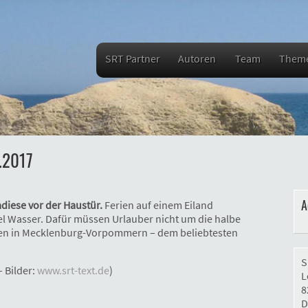
SRT Partner
Autoren
Team
Them
.2017
A
iese vor der Haustür.
Ferien auf einem Eiland
el Wasser. Dafür müssen Urlauber nicht um die halbe
iegen in Mecklenburg-Vorpommern – dem beliebtesten
S
– Bilder:
www.srt-text.de
)
L
8
D