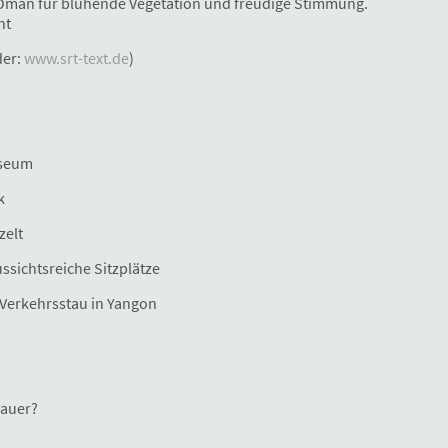
Oman für blühende Vegetation und freudige Stimmung.
nt
der:
www.srt-text.de
)
useum
k
zelt
ssichtsreiche Sitzplätze
Verkehrsstau in Yangon
mauer?