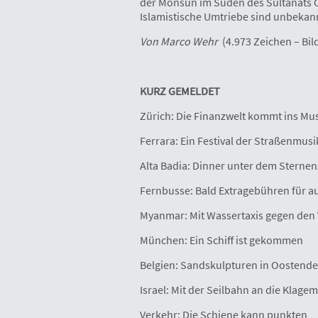
der Monsun im Süden des Sultanats 
Islamistische Umtriebe sind unbekan
Von Marco Wehr
(4.973 Zeichen – Bil
KURZ GEMELDET
Zürich: Die Finanzwelt kommt ins M
Ferrara: Ein Festival der Straßenmusi
Alta Badia: Dinner unter dem Sternen
Fernbusse: Bald Extragebühren für au
Myanmar: Mit Wassertaxis gegen den 
München: Ein Schiff ist gekommen
Belgien: Sandskulpturen in Oostende
Israel: Mit der Seilbahn an die Klage
Verkehr: Die Schiene kann punkten