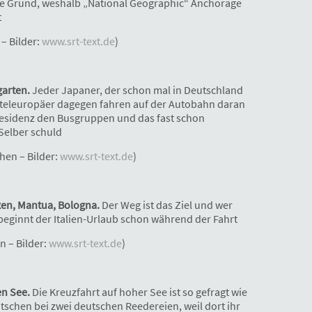
ige Grund, weshalb „National Geographic“ Anchorage
t
– Bilder:
www.srt-text.de
)
arten.
Jeder Japaner, der schon mal in Deutschland
tteleuropäer dagegen fahren auf der Autobahn daran
esidenz den Busgruppen und das fast schon
 Selber schuld
hen – Bilder:
www.srt-text.de
)
xen, Mantua, Bologna.
Der Weg ist das Ziel und wer
 beginnt der Italien-Urlaub schon während der Fahrt
n – Bilder:
www.srt-text.de
)
en See.
Die Kreuzfahrt auf hoher See ist so gefragt wie
tschen bei zwei deutschen Reedereien, weil dort ihr