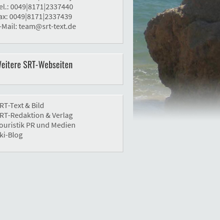
el.: 0049|8171|2337440
ax: 0049|8171|2337439
-Mail:
team@srt-text.de
eitere SRT-Webseiten
RT-Text & Bild
RT-Redaktion & Verlag
ouristik PR und Medien
ki-Blog