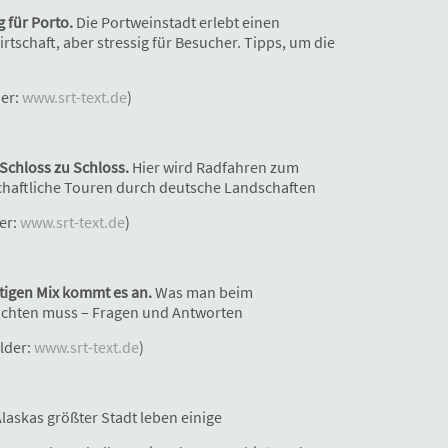
 für Porto.
Die Portweinstadt erlebt einen
rtschaft, aber stressig für Besucher. Tipps, um die
der:
www.srt-text.de
)
Schloss zu Schloss.
Hier wird Radfahren zum
chaftliche Touren durch deutsche Landschaften
der:
www.srt-text.de
)
htigen Mix kommt es an.
Was man beim
chten muss – Fragen und Antworten
ilder:
www.srt-text.de
)
Alaskas größter Stadt leben einige