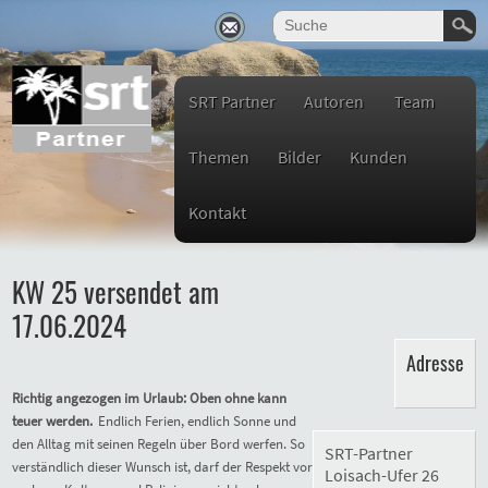
SRT Partner
Autoren
Team
Themen
Bilder
Kunden
Kontakt
KW 25 versendet am
17.06.2024
Adresse
Richtig angezogen im Urlaub: Oben ohne kann
teuer werden.
Endlich Ferien, endlich Sonne und
den Alltag mit seinen Regeln über Bord werfen. So
SRT-Partner
verständlich dieser Wunsch ist, darf der Respekt vor
Loisach-Ufer 26