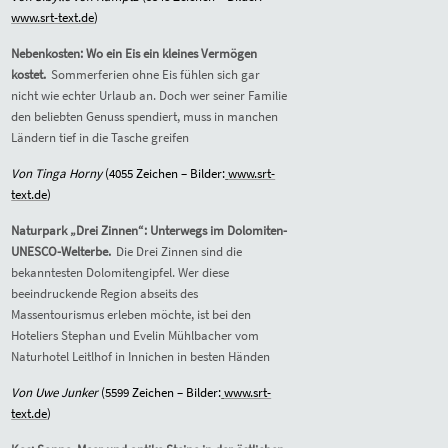
www.srt-text.de
)
Nebenkosten: Wo ein Eis ein kleines Vermögen
kostet.
Sommerferien ohne Eis fühlen sich gar
nicht wie echter Urlaub an. Doch wer seiner Familie
den beliebten Genuss spendiert, muss in manchen
Ländern tief in die Tasche greifen
Von Tinga Horny
(4
055
Zeichen – Bilder:
www.srt-
text.de
)
Naturpark „Drei Zinnen“: Unterwegs im Dolomiten-
UNESCO-Welterbe.
Die Drei Zinnen sind die
bekanntesten Dolomitengipfel. Wer diese
beeindruckende Region abseits des
Massentourismus erleben möchte, ist bei den
Hoteliers Stephan und Evelin Mühlbacher vom
Naturhotel Leitlhof in Innichen in besten Händen
Von Uwe Junker
(
5599
Zeichen – Bilder:
www.srt-
text.de
)