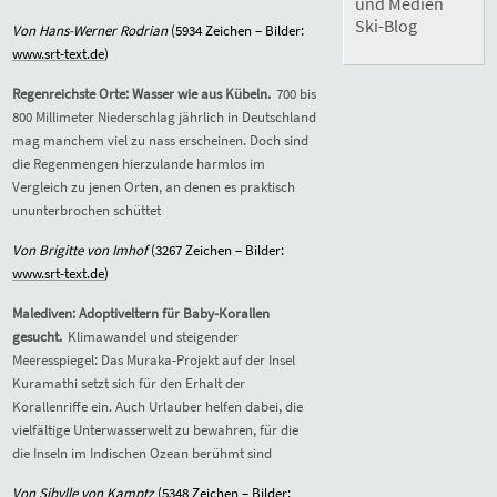
und Medien
Ski-Blog
Von Hans-Werner Rodrian
(
5
9
34
Zeichen – Bilder:
www.srt-text.de
)
Regenreichste Orte: Wasser wie aus Kübeln.
700 bis
800 Millimeter Niederschlag jährlich in Deutschland
mag manchem viel zu nass erscheinen. Doch sind
die Regenmengen hierzulande harmlos im
Vergleich zu jenen Orten, an denen es praktisch
ununterbrochen schüttet
Von Brigitte von Imhof
(3
267
Zeichen – Bilder:
www.srt-text.de
)
Malediven: Adoptiveltern für Baby-Korallen
gesucht.
Klimawandel und steigender
Meeresspiegel: Das Muraka-Projekt auf der Insel
Kuramathi setzt sich für den Erhalt der
Korallenriffe ein. Auch Urlauber helfen dabei, die
vielfältige Unterwasserwelt zu bewahren, für die
die Inseln im Indischen Ozean berühmt sind
Von Sibylle von Kamptz
(
5348
Zeichen – Bilder: