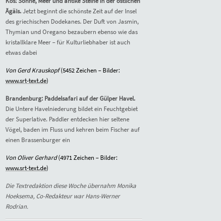
Kos: Sonne, Meer und antike Steine in der östlichen
Ägäis.
Jetzt beginnt die schönste Zeit auf der Insel
des griechischen Dodekanes. Der Duft von Jasmin,
Thymian und Oregano bezaubern ebenso wie das
kristallklare Meer – für Kulturliebhaber ist auch
etwas dabei
Von Gerd Krauskopf
(
5452
Zeichen – Bilder:
www.srt-text.de
)
Brandenburg: Paddelsafari auf der Gülper Havel.
Die Untere Havelniederung bildet ein Feuchtgebiet
der Superlative. Paddler entdecken hier seltene
Vögel, baden im Fluss und kehren beim Fischer auf
einen Brassenburger ein
Von Oliver Gerhard
(
4971
Zeichen – Bilder:
www.srt-text.de
)
Die Textredaktion diese Woche übernahm Monika
Hoeksema, Co-Redakteur war Hans-Werner
Rodrian.