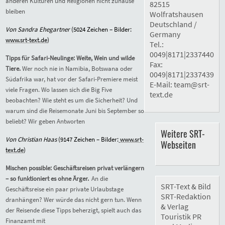
anderen Kulturen und Religionen nicht zuhause
82515
bleiben
Wolfratshausen
Deutschland /
Von Sandra Ehegartner
(5
024
Zeichen – Bilder:
Germany
www.srt-text.de
)
Tel.:
0049|8171|2337440
Tipps für Safari-Neulinge: Weite, Wein und wilde
Fax:
Tiere.
Wer noch nie in Namibia, Botswana oder
0049|8171|2337439
Südafrika war, hat vor der Safari-Premiere meist
E-Mail:
team@srt-
viele Fragen. Wo lassen sich die Big Five
text.de
beobachten? Wie steht es um die Sicherheit? Und
warum sind die Reisemonate Juni bis September so
beliebt? Wir geben Antworten
Weitere SRT-
Von Christian Haas
(9
147
Zeichen – Bilder:
www.srt-
Webseiten
text.de
)
Mischen possible: Geschäftsreisen privat verlängern
– so funktioniert es ohne Ärger.
An die
SRT-Text & Bild
Geschäftsreise ein paar private Urlaubstage
SRT-Redaktion
dranhängen? Wer würde das nicht gern tun. Wenn
& Verlag
der Reisende diese Tipps beherzigt, spielt auch das
Touristik PR
Finanzamt mit