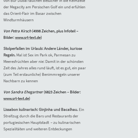
von Bur Dubai tauchen Besucher in die Keimzelle
der Megacity am Persischen Golf ein und erfühlen
das Orient-Flair im Basar zwischen
Windturmhäusern
Von Petra Kirsch
(
4998
Zeichen, plus Infoteil –
Bilder:
www.srt-text.de
)
Stolperfallen im Urlaub: Andere Länder, kuriose
Regeln.
Mal ist Sex im Park ok, Parmesan zu
Meeresfrüchten aber nie: Damit in der schönsten
Zeit des Jahres alles rund läuft, ist es gut, ein paar
(zum Teil erstaunliche) Benimmregeln unserer
Nachbarn zu kennen
Von Sandra Ehegartner
(68
23
Zeichen – Bilder:
www.srt-text.de
)
Lissabon kulinarisch: Ginjinha und Bacalhau.
Ein
Streifzug durch die Bars und Restaurants der
portugiesischen
Hauptstadt
–
zu kulinarischen
Spezialitäten und weiteren Entdeckungen