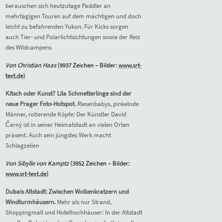
berauschen sich heutzutage Paddler an
mehrtägigen Touren auf dem mächtigen und doch
leicht zu befahrenden Yukon. Für Kicks sorgen
auch Tier- und Polarlichtsichtungen sowie der Reiz
des Wildcampens
Von Christian Haas
(99
37
Zeichen – Bilder:
www.srt-
text.de
)
Kitsch oder Kunst? Lila Schmetterlinge sind der
neue Prager Foto-Hotspot.
Riesenbabys, pinkelnde
Männer, rotierende Köpfe: Der Künstler David
Černý ist in seiner Heimatstadt an vielen Orten
präsent. Auch sein jüngstes Werk macht
Schlagzeilen
Von Sibylle von Kamptz
(
3952
Zeichen – Bilder:
www.srt-text.de
)
Dubais Altstadt: Zwischen Wolkenkratzern und
Windturmhäusern.
Mehr als nur Strand,
Shoppingmall und Hotelhochhäuser: In der Altstadt