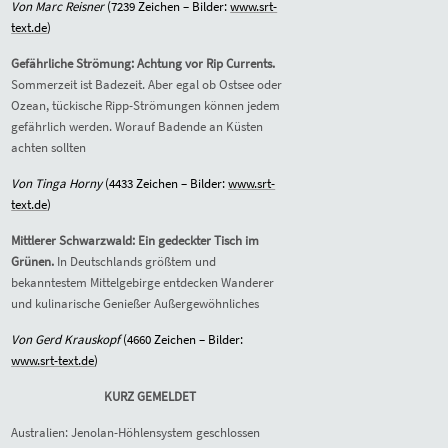
Von Marc Reisner
(72
39
Zeichen – Bilder:
www.srt-
text.de
)
Gefährliche Strömung: Achtung vor Rip Currents.
Sommerzeit ist Badezeit. Aber egal ob Ostsee oder
Ozean, tückische Ripp-Strömungen können jedem
gefährlich werden. Worauf Badende an Küsten
achten sollten
Von Tinga Horny
(4
433
Zeichen – Bilder:
www.srt-
text.de
)
Mittlerer Schwarzwald: Ein gedeckter Tisch im
Grünen.
In Deutschlands größtem und
bekanntestem Mittelgebirge entdecken Wanderer
und kulinarische Genießer Außergewöhnliches
Von Gerd Krauskopf
(4
660
Zeichen – Bilder:
www.srt-text.de
)
KURZ GEMELDET
Australien: Jenolan-Höhlensystem geschlossen