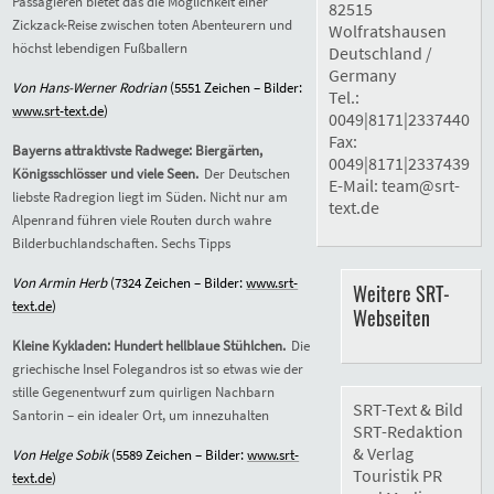
Passagieren bietet das die Möglichkeit einer
82515
Zickzack-Reise zwischen toten Abenteurern und
Wolfratshausen
höchst lebendigen Fußballern
Deutschland /
Germany
Von Hans-Werner Rodrian
(55
51
Zeichen – Bilder:
Tel.:
www.srt-text.de
)
0049|8171|2337440
Fax:
Bayerns attraktivste Radwege: Biergärten,
0049|8171|2337439
Königsschlösser und viele Seen.
Der Deutschen
E-Mail:
team@srt-
liebste Radregion liegt im Süden. Nicht nur am
text.de
Alpenrand führen viele Routen durch wahre
Bilderbuchlandschaften. Sechs Tipps
Von Armin Herb
(73
24
Zeichen – Bilder:
www.srt-
Weitere SRT-
text.de
)
Webseiten
Kleine Kykladen: Hundert hellblaue Stühlchen.
Die
griechische Insel Folegandros ist so etwas wie der
stille Gegenentwurf zum quirligen Nachbarn
SRT-Text & Bild
Santorin – ein idealer Ort, um innezuhalten
SRT-Redaktion
& Verlag
Von Helge Sobik
(5
589
Zeichen – Bilder:
www.srt-
Touristik PR
text.de
)