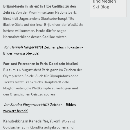
und Medien
Brijuni-Inseln in Istrien: In Titos Cadillac zu den
Ski-Blog
Zebras.
Von der Promi-Insel zum Nationalpark:
Einst hieß Jugoslawiens Staatsoberhaupt Tito
illustre Gäste auf der Insel Brijuni vor der Westküste
Istriens willkommen. Heute dürfen sogar
Normalsterbliche dessen Cadillac mieten
Von Hannah Herger
(8
781
Zeichen plus Infokasten –
Bilder:
www.srt-text.de
)
Fan- und Feierzonen in Paris: Dabei sein ist alles!
Bis zum 11. August steht Paris ganz im Zeichen der
Olympischen Spiele. Auch für Olympiafans ohne
Tickets bietet Frankreichs Hauptstadt viele
Möglichkeiten, die Wettkämpfe zu verfolgen und
den Olympischen Geist zu spüren
Von Sandra Ehegartner
(60
73
Zeichen – Bilder:
www.srt-text.de
)
Kanutrekking in Kanada: Yes, Yukon!
Wo einst
Goldsucher zum Klondike aufgebrochen sind,