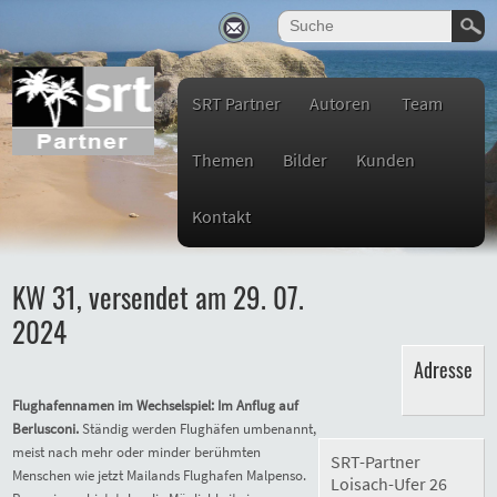
SRT Partner
Autoren
Team
Themen
Bilder
Kunden
Kontakt
KW 31, versendet am 29. 07.
2024
Adresse
Flughafennamen im Wechselspiel: Im Anflug auf
Berlusconi.
Ständig werden Flughäfen umbenannt,
meist nach mehr oder minder berühmten
SRT-Partner
Menschen wie jetzt Mailands Flughafen Malpenso.
Loisach-Ufer 26