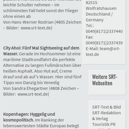
82515
leichte Schulter nehmen – im
Wolfratshausen
schlimmsten Fall hebt sonst der Flieger
Deutschland /
ohne einen ab
Germany
Von Hans-Werner Rodrian (4805 Zeichen
Tel.:
– Bilder: www.srt-text.de)
0049|8171|2337440
Fax:
0049|8171|2337439
City Ahoi: Fünf Mal Sightseeing auf dem
E-Mail:
team@srt-
Wasser.
Gerade im Hochsommer ist eine
text.de
maritime Stadtrundfahrt die perfekte
Alternative zu langen Fußmärschen über
heißen Asphalt. Also Hut auf, Creme
Weitere SRT-
drauf und ab auf’s Wasser. Hier sind fünf
Webseiten
Tipps von Danzig bis Venedig
Von Sandra Ehegartner (4808 Zeichen –
Bilder: www.srt-text.de)
SRT-Text & Bild
SRT-Redaktion
Kopenhagen: Hyggelig und
& Verlag
kosmopolitisch.
Im Ranking der
Touristik PR
lebenswertesten Städte Europas belegt