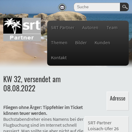
SRT Partner
Autoren
Team
Themen
Bilder
Kunden
Kontakt
KW 32, versendet am
08.08.2022
Adresse
Fliegen ohne Ärger: Tippfehler im Ticket
können teuer werden.
Buchstabendreher eines Namens bei der
SRT-Partner
Flugbuchung sind im Internet schnell
Loisach-Ufer 26
passiert. Man sollte sie aber nicht auf die