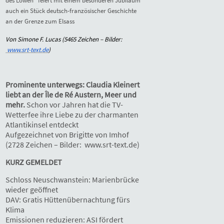
des Löwen” feiert mit einem besonderen Jubiläum
auch ein Stück deutsch-französischer Geschichte
an der Grenze zum Elsass
Von Simone F. Lucas (
5465
Zeichen – Bilder:
www.srt-text.de
)
Prominente unterwegs: Claudia Kleinert
liebt an der Île de Ré Austern, Meer und
mehr.
Schon vor Jahren hat die TV-
Wetterfee ihre Liebe zu der charmanten
Atlantikinsel entdeckt
Aufgezeichnet von Brigitte von Imhof
(2728 Zeichen – Bilder: www.srt-text.de)
KURZ GEMELDET
Schloss Neuschwanstein: Marienbrücke
wieder geöffnet
DAV: Gratis Hüttenübernachtung fürs
Klima
Emissionen reduzieren: ASI fördert