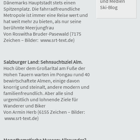
und Medien
Dänemarks Hauptstadt stets einen
Ski-Blog
Spitzenplatz. Die fahrradfreundliche
Metropole ist immer eine Reise wert und
hat weit mehr zu bieten, als nur seine
berühmte Meerjungfrau
Von Roswitha Bruder-Pasewald (7175
Zeichen – Bilder: www.srt-text.de)
Salzburger Land: Sehnsuchtsziel Alm.
Hoch über dem Großarltal am Fuße der
Hohen Tauern warten im Pongau rund 40
bewirtschaftete Almen, einige davon
knorrig und steinalt, andere modern und
familienfreundlich. Aber alle sind
urgemütlich und lohnende Ziele für
Wanderer und Biker
Von Armin Herb (6155 Zeichen – Bilder:
www.srt-text.de)
Monothematische Museen: Allrounder?