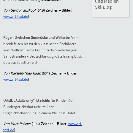
und Medien
Ski-Blog
Von Gerd Krauskopf
(
5416
Zeichen – Bilder:
www.srt-text.de
)
Rügen: Zwischen Seebrücke und Welterbe.
Vom
Kreidefelsen bis zu den klassischen Seebädern,
vom Weltnaturerbe bis hin zu kilometerlangen
Sandstränden – Deutschlands größte Insel gibt sich
überaus facettenreich
Von Karsten-Thilo Raab
(
5349
Zeichen – Bilder:
www.srt-text.de
)
Urteil: „Adults only“ ist nichts für Kinder.
Der
Bundesgerichtshof urteilte über
Ungleichbehandlung in einem Wellness-Hotel
Von Marc Reisner
(
1923
Zeichen – Bilder:
www.srt-
text.de
)