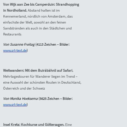
V
on Wijk aan Zee bis Camperduin: Strandhopping
in Nordholland.
Abstand halten ist im
Kennemerland, nördlich von Amsterdam, das
einfachste der Welt, sowohl an den feinen
Sandstränden als auch in den Städtchen und
Restaurants
Von Susanne Freitag
(
4113
Zeichen – Bilder:
www.srt-text.de
)
Weitwandern: Mit dem Buiräbähnli auf Safari.
Mehrtagestouren für Wanderer liegen im Trend –
eine Auswahl der schönsten Routen in Deutschland,
Österreich und der Schweiz
Von Monika Hoeksema
(
5625
Zeichen – Bilder:
www.srt-text.de
)
Insel Kreta: Kochkurse und Göttersagen.
Eine