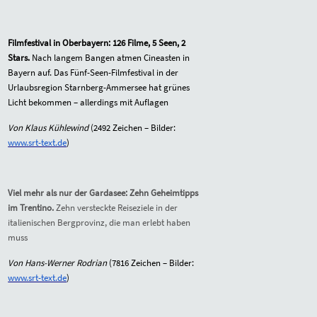
Filmfestival in Oberbayern:
126 Filme, 5 Seen, 2
Stars.
Nach langem Bangen atmen Cineasten in
Bayern auf. Das Fünf-Seen-Filmfestival in der
Urlaubsregion Starnberg-Ammersee hat grünes
Licht bekommen – allerdings mit Auflagen
Von Klaus Kühlewind
(
2492
Zeichen – Bilder:
www.srt-text.de
)
Viel mehr als nur der Gardasee: Zehn Geheimtipps
im Trentino.
Zehn versteckte Reiseziele in der
italienischen Bergprovinz, die man erlebt haben
muss
Von Hans-Werner Rodrian
(
7816
Zeichen – Bilder:
www.srt-text.de
)