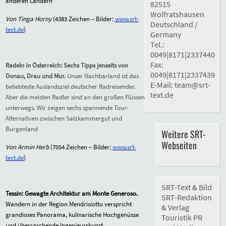
anderen Ländern
82515
Wolfratshausen
Von Tinga Horny
(
4383
Zeichen – Bilder:
www.srt-
Deutschland /
text.de
)
Germany
Tel.:
0049|8171|2337440
Fax:
Radeln in Österreich: Sechs Tipps jenseits von
0049|8171|2337439
Donau, Drau und Mur.
Unser Nachbarland ist das
E-Mail:
team@srt-
beliebteste Auslandsziel deutscher Radreisender.
text.de
Aber die meisten Radler sind an den großen Flüssen
unterwegs. Wir zeigen sechs spannende Tour-
Alternativen zwischen Salzkammergut und
Burgenland
Weitere SRT-
Webseiten
Von Armin Herb
(
7054
Zeichen – Bilder:
www.srt-
text.de
)
SRT-Text & Bild
Tessin:
Gewagte Architektur am Monte Generoso.
SRT-Redaktion
Wandern in der Region Mendrisiotto verspricht
& Verlag
grandioses Panorama, kulinarische Hochgenüsse
Touristik PR
und überraschende Ingenieurskunst