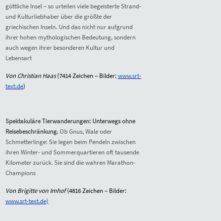
göttliche Insel – so urteilen viele begeisterte Strand-
und Kulturliebhaber über die größte der
griechischen Inseln. Und das nicht nur aufgrund
ihrer hohen mythologischen Bedeutung, sondern
auch wegen ihrer besonderen Kultur und
Lebensart
Von Christian Haas
(
7414
Zeichen – Bilder:
www.srt-
text.de
)
Spektakuläre Tierwanderungen: Unterwegs ohne
Reisebeschränkung.
Ob Gnus, Wale oder
Schmetterlinge: Sie legen beim Pendeln zwischen
ihren Winter- und Sommerquartieren oft tausende
Kilometer zurück. Sie sind die wahren Marathon-
Champions
Von Brigitte von Imhof
(
4816
Zeichen – Bilder:
www.srt-text.de)