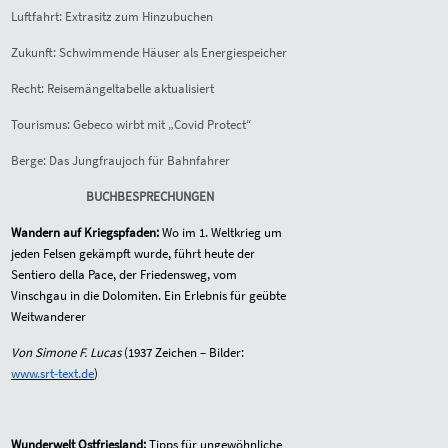
Luftfahrt: Extrasitz zum Hinzubuchen
Zukunft: Schwimmende Häuser als Energiespeicher
Recht: Reisemängeltabelle aktualisiert
Tourismus: Gebeco wirbt mit „Covid Protect“
Berge: Das Jungfraujoch für Bahnfahrer
BUCHBESPRECHUNGEN
Wandern auf Kriegspfaden:
Wo im 1. Weltkrieg um
jeden Felsen gekämpft wurde, führt heute der
Sentiero della Pace, der Friedensweg, vom
Vinschgau in die Dolomiten. Ein Erlebnis für geübte
Weitwanderer
Von Simone F. Lucas
(
1937
Zeichen – Bilder:
www.srt-text.de
)
Wunderwelt Ostfriesland:
Tipps für ungewöhnliche