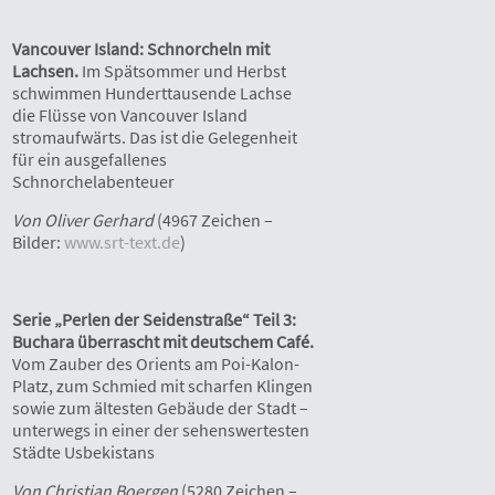
Vancouver Island: Schnorcheln mit
Lachsen.
Im Spätsommer und Herbst
schwimmen Hunderttausende Lachse
die Flüsse von Vancouver Island
stromaufwärts. Das ist die Gelegenheit
für ein ausgefallenes
Schnorchelabenteuer
Von Oliver Gerhard
(4967 Zeichen –
Bilder:
www.srt-text.de
)
Serie „Perlen der Seidenstraße“ Teil 3:
Buchara überrascht mit deutschem Café.
Vom Zauber des Orients am Poi-Kalon-
Platz, zum Schmied mit scharfen Klingen
sowie zum ältesten Gebäude der Stadt –
unterwegs in einer der sehenswertesten
Städte Usbekistans
Von Christian Boergen
(5280 Zeichen –