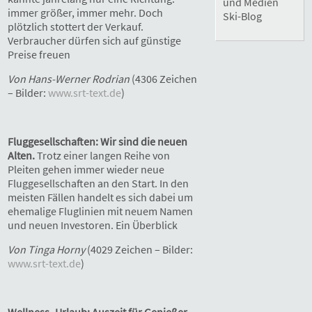
und Medien
immer größer, immer mehr. Doch
Ski-Blog
plötzlich stottert der Verkauf.
Verbraucher dürfen sich auf günstige
Preise freuen
Von Hans-Werner Rodrian
(4306 Zeichen
– Bilder:
www.srt-text.de
)
Fluggesellschaften: Wir sind die neuen
Alten.
Trotz einer langen Reihe von
Pleiten gehen immer wieder neue
Fluggesellschaften an den Start. In den
meisten Fällen handelt es sich dabei um
ehemalige Fluglinien mit neuem Namen
und neuen Investoren. Ein Überblick
Von Tinga Horny
(4029 Zeichen – Bilder:
www.srt-text.de
)
Wellness- Urlaub: Auszeit für Genießer