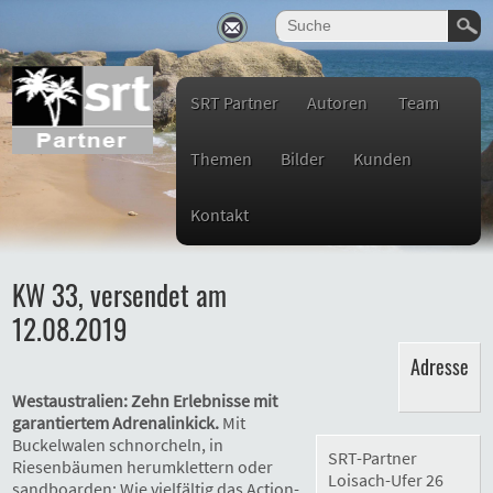
SRT Partner
Autoren
Team
Themen
Bilder
Kunden
Kontakt
KW 33, versendet am
12.08.2019
Adresse
Westaustralien: Zehn Erlebnisse mit
garantiertem Adrenalinkick.
Mit
Buckelwalen schnorcheln, in
SRT-Partner
Riesenbäumen herumklettern oder
Loisach-Ufer 26
sandboarden: Wie vielfältig das Action-