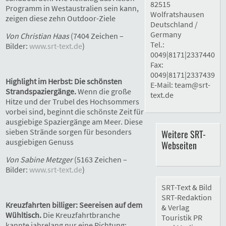
82515
Programm in Westaustralien sein kann,
Wolfratshausen
zeigen diese zehn Outdoor-Ziele
Deutschland /
Germany
Von Christian Haas
(7404 Zeichen –
Tel.:
Bilder:
www.srt-text.de
)
0049|8171|2337440
Fax:
0049|8171|2337439
Highlight im Herbst: Die schönsten
E-Mail:
team@srt-
Strandspaziergänge.
Wenn die große
text.de
Hitze und der Trubel des Hochsommers
vorbei sind, beginnt die schönste Zeit für
ausgiebige Spaziergänge am Meer. Diese
sieben Strände sorgen für besonders
Weitere SRT-
ausgiebigen Genuss
Webseiten
Von Sabine Metzger
(5163 Zeichen –
Bilder:
www.srt-text.de
)
SRT-Text & Bild
SRT-Redaktion
Kreuzfahrten billiger: Seereisen auf dem
& Verlag
Wühltisch.
Die Kreuzfahrtbranche
Touristik PR
kannte jahrelang nur eine Richtung: