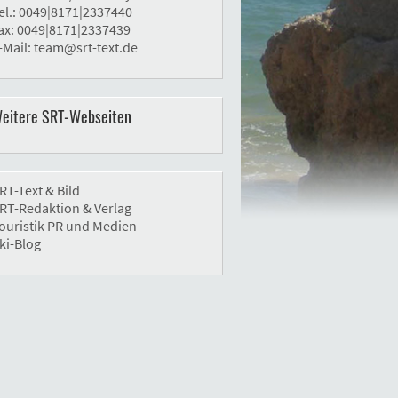
el.: 0049|8171|2337440
ax: 0049|8171|2337439
-Mail:
team@srt-text.de
eitere SRT-Webseiten
RT-Text & Bild
RT-Redaktion & Verlag
ouristik PR und Medien
ki-Blog