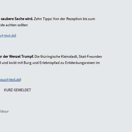
e saubere Sache wird.
Zehn Tipps: Von der Rezeption bis zum
te achten sollten
rt-text.de
)
nur der Wenzel Trumpf.
Die thüringische Kleinstadt, Skat-Freunden
nod und lockt mit Burg und Erlebnispfad zu Entdeckungsreisen im
w.srt-text.de
)
KURZ GEMELDET
fstour