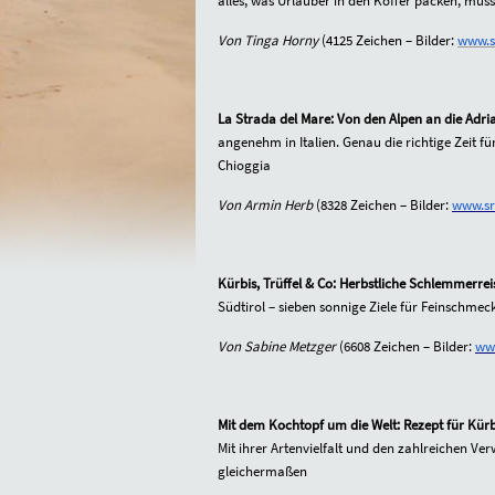
alles, was Urlauber in den Koffer packen, mu
Von Tinga Horny
(4125 Zeichen – Bilder:
www.sr
La Strada del Mare: Von den Alpen an die Adri
angenehm in Italien. Genau die richtige Zeit 
Chioggia
Von Armin Herb
(8328 Zeichen – Bilder:
www.srt
Kürbis, Trüffel & Co: Herbstliche Schlemmerre
Südtirol – sieben sonnige Ziele für Feinschmec
Von Sabine Metzger
(6608 Zeichen – Bilder:
www
Mit dem Kochtopf um die Welt: Rezept für Kür
Mit ihrer Artenvielfalt und den zahlreichen V
gleichermaßen