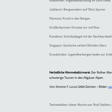
Katalonien: Vogelbeobachtung im Ebro-Delta
Jubiläum: Bergwandern auf Ötzis Spuren
Filzmoos: Kunst in den Bergen
Großbritannien: Einreise nur mit Pass
Konstanz: Schnitzeljagd mit der Nachbarstadt
Singapur: Garküche verliert Michelin-Stern
Graubünden: Jugendherbergen laden zur Ent
Herbstliche Himmelsstürmerei.
Der Rother-Wan
schwierige Touren in den Allgäuer Alpen
Von Simone F. Lucas
(2404 Zeichen – Bilder:
ww
Textredakteur dieser Woche war Rudi Stallein