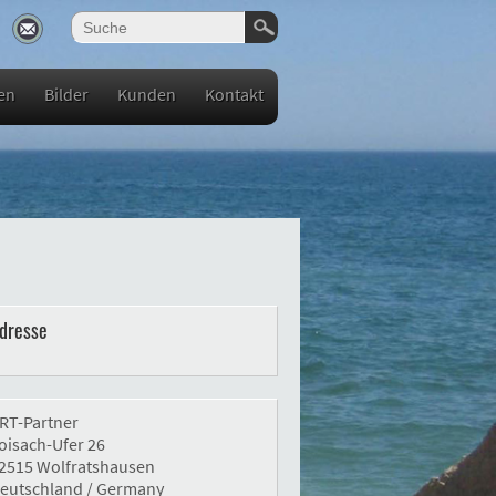
en
Bilder
Kunden
Kontakt
dresse
RT-Partner
oisach-Ufer 26
2515 Wolfratshausen
eutschland / Germany