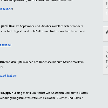
ss anderswo praktisch, komfortabel oder angemessen sein
T
F
t-text.de
)
E
a per E-Bike.
Im September und Oktober radelt es sich besonders
W
für eine Mehrtagestour durch Kultur und Natur zwischen Trento und
-text.de
)
S
S
T
isen.
Von den Apfelwochen am Bodensee bis zum Strudelmarkt in
S
ker
.srt-text.de
)
bissuppe.
Kürbis gehört zum Herbst wie Kastanien und bunte Blätter.
erwendungsmöglichkeiten erfreuen sie Köche, Züchter und Bastler