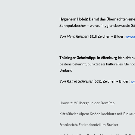
Hygiene in Hotels: Damit das Übernachten ein
Zahnputzbecher – worauf hygienebewusste Gäs
Von Marc Reisner
(3918 Zeichen – Bilder:
www.s
Thüringer Geheimtipp: In Altenburg ist nicht 
bestens bekannt, punktet als kulturelles Klei
Umland
Von Katrin Schreiter
(
5051
Zeichen – Bilder:
ww
Umwelt: Müllberge in der DomRep
Kitzbüheler Alpen: Knödelkochkurs mit Einkau
Frankreich: Feriendomizil im Bunker