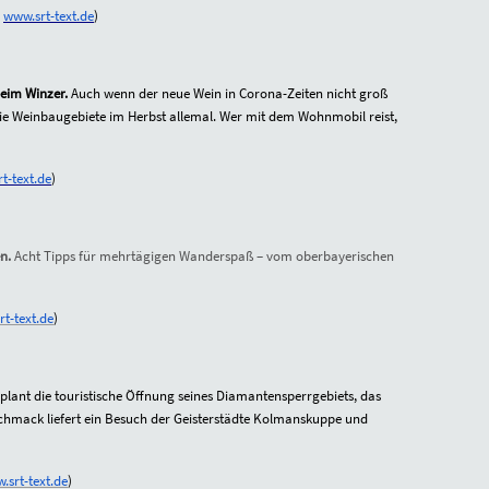
www.srt-text.de
)
beim Winzer.
Auch wenn der neue Wein in Corona-Zeiten nicht groß
 die Weinbaugebiete im Herbst allemal. Wer mit dem Wohnmobil reist,
t-text.de
)
en.
Acht Tipps für mehrtägigen Wanderspaß – vom oberbayerischen
t-text.de
)
plant die touristische Öffnung seines Diamantensperrgebiets, das
schmack liefert ein Besuch der Geisterstädte Kolmanskuppe und
.srt-text.de
)