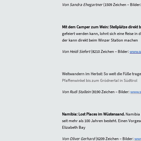
Von Sandra Ehegartner
(1509 Zeichen – Bilder:
Mit dem Camper zum Wein: Stellplätze direkt 
gefeiert werden kann, lohnt sich eine Reise in
der kann direkt beim Winzer Station machen
Von Heidi Siefert
(8210 Zeichen – Bilder:
www.sr
Weitwandern im Herbst: So weit die Füße trag
Pfaffenwinkel bis zum Grödnertal in Südtirol
Von Rudi Stallein
(
8190
Zeichen – Bilder:
www.sr
Namibia: Lost Places im Wüstensand.
Namibia 
seit mehr als 100 Jahren besteht. Einen Vorge
Elizabeth Bay
Von Oliver Gerhard
(6209 Zeichen – Bilder:
www