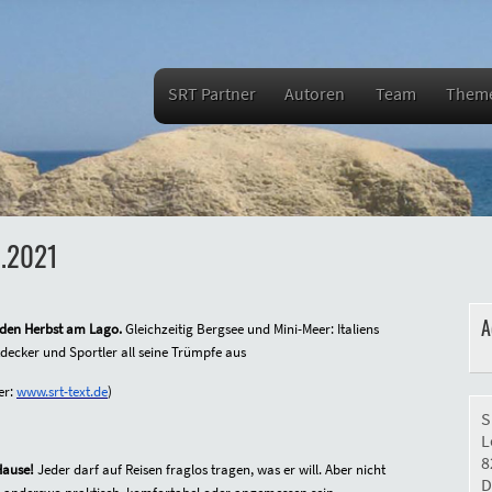
SRT Partner
Autoren
Team
Them
9.2021
A
 den Herbst am Lago.
Gleichzeitig Bergsee und Mini-Meer: Italiens
tdecker und Sportler all seine Trümpfe aus
er:
www.srt-text.de
)
S
L
8
 Hause!
Jeder darf auf Reisen fraglos tragen, was er will. Aber nicht
D