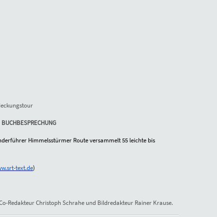
deckungstour
BUCHBESPRECHUNG
derführer Himmelsstürmer Route versammelt 55 leichte bis
w.srt-text.de
)
, Co-Redakteur Christoph Schrahe und Bildredakteur Rainer Krause.