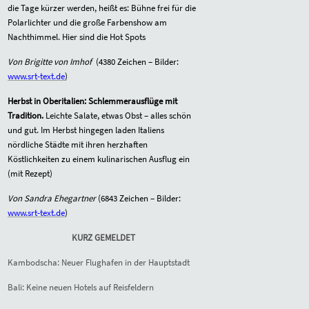
die Tage kürzer werden, heißt es: Bühne frei für die
Polarlichter und die große Farbenshow am
Nachthimmel. Hier sind die Hot Spots
Von Brigitte von Imhof
(
4380
Zeichen – Bilder:
www.srt-text.de
)
Herbst in Oberitalien: Schlemmerausflüge mit
Tradition.
Leichte Salate, etwas Obst – alles schön
und gut. Im Herbst hingegen laden Italiens
nördliche Städte mit ihren herzhaften
Köstlichkeiten zu einem kulinarischen Ausflug ein
(mit Rezept)
Von Sandra Ehegartner
(
6843
Zeichen – Bilder:
www.srt-text.de
)
KURZ GEMELDET
Kambodscha: Neuer Flughafen in der Hauptstadt
Bali: Keine neuen Hotels auf Reisfeldern