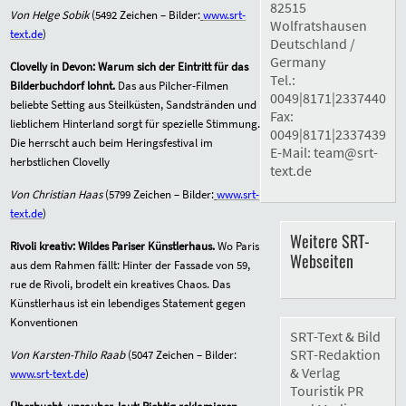
82515
Von Helge Sobik
(
5492
Zeichen – Bilder:
www.srt-
Wolfratshausen
text.de
)
Deutschland /
Germany
Clovelly in Devon: Warum sich der Eintritt für das
Tel.:
Bilderbuchdorf lohnt.
Das aus Pilcher-Filmen
0049|8171|2337440
beliebte Setting aus Steilküsten, Sandstränden und
Fax:
lieblichem Hinterland sorgt für spezielle Stimmung.
0049|8171|2337439
Die herrscht auch beim Heringsfestival im
E-Mail:
team@srt-
herbstlichen Clovelly
text.de
Von Christian Haas
(
5799
Zeichen – Bilder:
www.srt-
text.de
)
Weitere SRT-
Rivoli kreativ: Wildes Pariser Künstlerhaus.
Wo Paris
Webseiten
aus dem Rahmen fällt: Hinter der Fassade von 59,
rue de Rivoli, brodelt ein kreatives Chaos. Das
Künstlerhaus ist ein lebendiges Statement gegen
Konventionen
SRT-Text & Bild
SRT-Redaktion
Von Karsten-Thilo Raab
(
5047
Zeichen – Bilder:
& Verlag
www.srt-text.de
)
Touristik PR