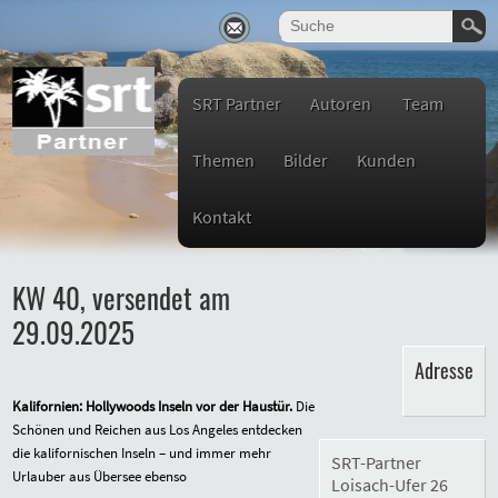
SRT Partner
Autoren
Team
Themen
Bilder
Kunden
Kontakt
KW 40, versendet am
29.09.2025
Adresse
Kalifornien: Hollywoods Inseln vor der Haustür.
Die
Schönen und Reichen aus Los Angeles entdecken
die kalifornischen Inseln – und immer mehr
SRT-Partner
Urlauber aus Übersee ebenso
Loisach-Ufer 26