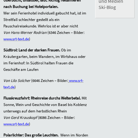
Überbucht, unsauber, laut: Richtig reklamieren
und Medien
nach Buchung bei Hotelportalen.
Ski-Blog
Wer sein Ferienhotel individuell gebucht hat, ist im
Streitfall schlechter gestellt als ein
Pauschalreisekunde. Wehrlos ist er aber nicht
Von Hans-Werner Rodrian
(
6346
Zeichen – Bilder:
www.srt-text.de
)
Südtirol: Land der starken Frauen.
Ob im
Kräutergarten, beim Wandern, im Wirtshaus oder
im Ferienhof: In Südtirol halten Frauen die
Geschäfte am Laufen
Von Lilo Solcher
(
6646
Zeichen – Bilder:
www.srt-
text.de
)
Flusskreuzfahrt: Rheinreise durchs Welterbetal.
Mit
Sonne, Wein und Geschichte von Basel bis Koblenz
unterwegs auf dem herbstlichen Rhein
Von Gerd Krauskopf
(
8086
Zeichen – Bilder:
www.srt-text.de
)
Polarlichter: Das große Leuchten.
Wenn im Norden