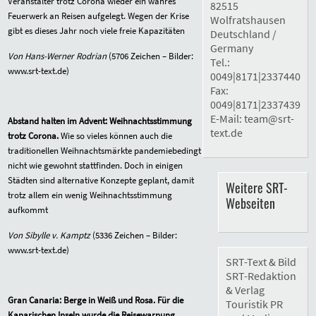
Veranstalter trotz Corona wieder ein wahres
82515
Feuerwerk an Reisen aufgelegt. Wegen der Krise
Wolfratshausen
gibt es dieses Jahr noch viele freie Kapazitäten
Deutschland /
Germany
Von Hans-Werner Rodrian
(5706 Zeichen – Bilder:
Tel.:
www.srt-text.de)
0049|8171|2337440
Fax:
0049|8171|2337439
E-Mail:
team@srt-
Abstand halten im Advent: Weihnachtsstimmung
text.de
trotz Corona.
Wie so vieles können auch die
traditionellen Weihnachtsmärkte pandemiebedingt
nicht wie gewohnt stattfinden. Doch in einigen
Städten sind alternative Konzepte geplant, damit
Weitere SRT-
trotz allem ein wenig Weihnachtsstimmung
Webseiten
aufkommt
Von Sibylle v. Kamptz
(5336 Zeichen – Bilder:
www.srt-text.de)
SRT-Text & Bild
SRT-Redaktion
& Verlag
Gran Canaria: Berge in Weiß und Rosa.
Für die
Touristik PR
Kanarischen Inseln wurde die Reisewarnung