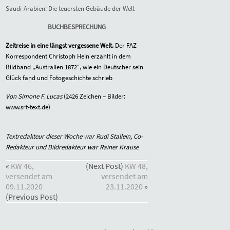
Saudi-Arabien: Die teuersten Gebäude der Welt
BUCHBESPRECHUNG
Zeitreise in eine längst vergessene Welt.
Der FAZ-
Korrespondent Christoph Hein erzählt in dem
Bildband „Australien 1872“, wie ein Deutscher sein
Glück fand und Fotogeschichte schrieb
Von Simone F. Lucas
(2426 Zeichen – Bilder:
www.srt-text.de)
Textredakteur dieser Woche war Rudi Stallein, Co-
Redakteur und Bildredakteur war Rainer Krause
«
KW 46,
(Next Post)
KW 48,
versendet am
versendet am
09.11.2020
23.11.2020
»
(Previous Post)