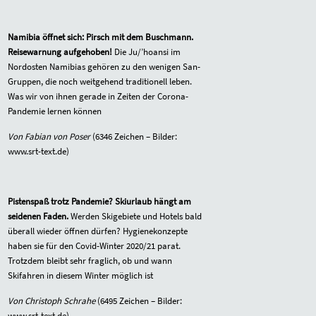
Namibia öffnet sich: Pirsch mit dem Buschmann.
Reisewarnung aufgehoben!
Die Ju/’hoansi im
Nordosten Namibias gehören zu den wenigen San-
Gruppen, die noch weitgehend traditionell leben.
Was wir von ihnen gerade in Zeiten der Corona-
Pandemie lernen können
Von Fabian von Poser
(6346 Zeichen – Bilder:
www.srt-text.de)
Pistenspaß trotz Pandemie? Skiurlaub hängt am
seidenen Faden.
Werden Skigebiete und Hotels bald
überall wieder öffnen dürfen? Hygienekonzepte
haben sie für den Covid-Winter 2020/21 parat.
Trotzdem bleibt sehr fraglich, ob und wann
Skifahren in diesem Winter möglich ist
Von Christoph Schrahe
(6495 Zeichen – Bilder:
www.srt-text.de
)