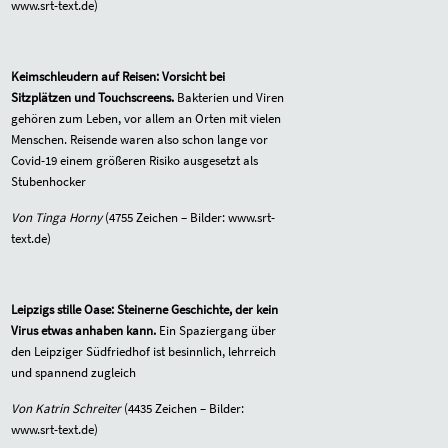
www.srt-text.de)
Keimschleudern auf Reisen: Vorsicht bei
Sitzplätzen und Touchscreens.
Bakterien und Viren
gehören zum Leben, vor allem an Orten mit vielen
Menschen. Reisende waren also schon lange vor
Covid-19 einem größeren Risiko ausgesetzt als
Stubenhocker
Von Tinga Horny
(4755 Zeichen – Bilder: www.srt-
text.de)
Leipzigs stille Oase: Steinerne Geschichte, der kein
Virus etwas anhaben kann.
Ein Spaziergang über
den Leipziger Südfriedhof ist besinnlich, lehrreich
und spannend zugleich
Von Katrin Schreiter
(4435 Zeichen – Bilder:
www.srt-text.de)