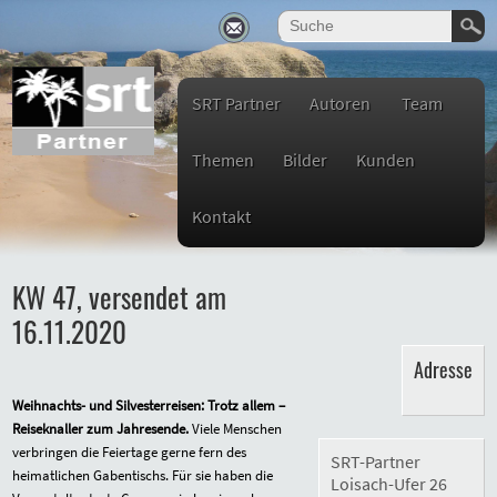
SRT Partner
Autoren
Team
Themen
Bilder
Kunden
Kontakt
KW 47, versendet am
16.11.2020
Adresse
Weihnachts- und Silvesterreisen: Trotz allem –
Reiseknaller zum Jahresende.
Viele Menschen
verbringen die Feiertage gerne fern des
SRT-Partner
heimatlichen Gabentischs. Für sie haben die
Loisach-Ufer 26