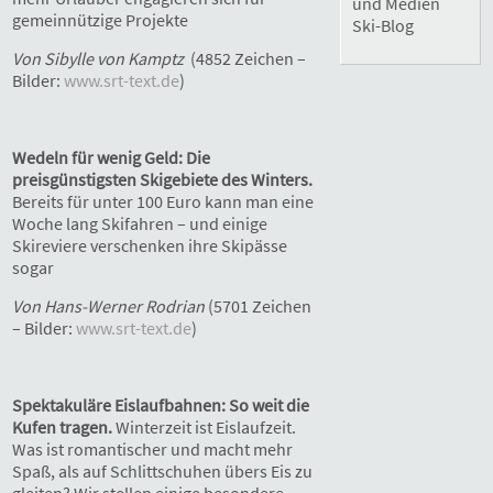
und Medien
gemeinnützige Projekte
Ski-Blog
Von Sibylle von Kamptz
(4852 Zeichen –
Bilder:
www.srt-text.de
)
Wedeln für wenig Geld: Die
preisgünstigsten Skigebiete des Winters.
Bereits für unter 100 Euro kann man eine
Woche lang Skifahren – und einige
Skireviere verschenken ihre Skipässe
sogar
Von Hans-Werner Rodrian
(5701 Zeichen
– Bilder:
www.srt-text.de
)
Spektakuläre Eislaufbahnen: So weit die
Kufen tragen.
Winterzeit ist Eislaufzeit.
Was ist romantischer und macht mehr
Spaß, als auf Schlittschuhen übers Eis zu
gleiten? Wir stellen einige besondere