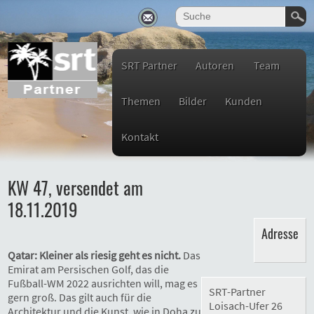
SRT Partner
Autoren
Team
Themen
Bilder
Kunden
Kontakt
KW 47, versendet am
18.11.2019
Adresse
Qatar: Kleiner als riesig geht es nicht.
Das
Emirat am Persischen Golf, das die
Fußball-WM 2022 ausrichten will, mag es
SRT-Partner
gern groß. Das gilt auch für die
Loisach-Ufer 26
Architektur und die Kunst, wie in Doha zu