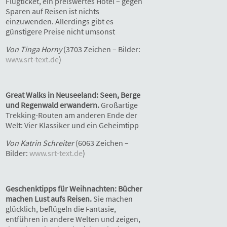
Flugticket, ein preiswertes Hotel – gegen
Sparen auf Reisen ist nichts
einzuwenden. Allerdings gibt es
günstigere Preise nicht umsonst
Von Tinga Horny
(3703 Zeichen – Bilder:
www.srt-text.de
)
Great Walks in Neuseeland: Seen, Berge
und Regenwald erwandern.
Großartige
Trekking-Routen am anderen Ende der
Welt: Vier Klassiker und ein Geheimtipp
Von Katrin Schreiter
(6063 Zeichen –
Bilder:
www.srt-text.de
)
Geschenktipps für Weihnachten: Bücher
machen Lust aufs Reisen.
Sie machen
glücklich, beflügeln die Fantasie,
entführen in andere Welten und zeigen,