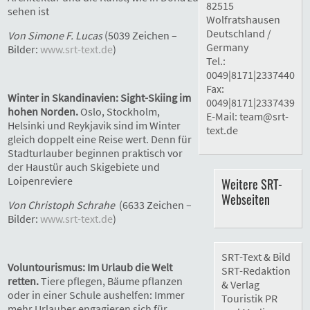
82515
sehen ist
Wolfratshausen
Deutschland /
Von Simone F. Lucas
(5039 Zeichen –
Germany
Bilder:
www.srt-text.de
)
Tel.:
0049|8171|2337440
Fax:
Winter in Skandinavien: Sight-Skiing im
0049|8171|2337439
hohen Norden.
Oslo, Stockholm,
E-Mail:
team@srt-
Helsinki und Reykjavik sind im Winter
text.de
gleich doppelt eine Reise wert. Denn für
Stadturlauber beginnen praktisch vor
der Haustür auch Skigebiete und
Loipenreviere
Weitere SRT-
Webseiten
Von Christoph Schrahe
(6633 Zeichen –
Bilder:
www.srt-text.de
)
SRT-Text & Bild
Voluntourismus: Im Urlaub die Welt
SRT-Redaktion
retten.
Tiere pflegen, Bäume pflanzen
& Verlag
oder in einer Schule aushelfen: Immer
Touristik PR
mehr Urlauber engagieren sich für