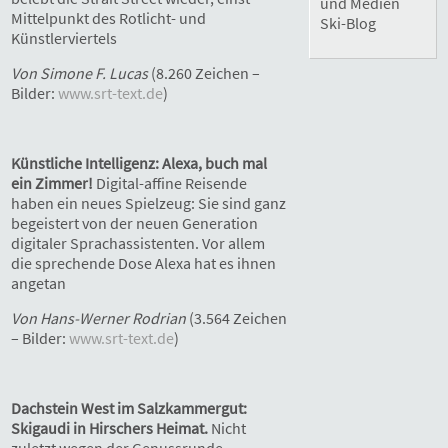
und Medien
Mittelpunkt des Rotlicht- und
Ski-Blog
Künstlerviertels
Von Simone F. Lucas
(8.260 Zeichen –
Bilder:
www.srt-text.de
)
Künstliche Intelligenz: Alexa, buch mal
ein Zimmer!
Digital-affine Reisende
haben ein neues Spielzeug: Sie sind ganz
begeistert von der neuen Generation
digitaler Sprachassistenten. Vor allem
die sprechende Dose Alexa hat es ihnen
angetan
Von Hans-Werner Rodrian
(3.564 Zeichen
– Bilder:
www.srt-text.de
)
Dachstein West im Salzkammergut:
Skigaudi in Hirschers Heimat.
Nicht
zuletzt wegen der Genussrunde