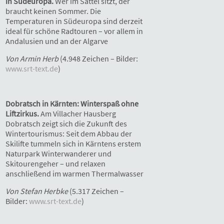
in Südeuropa.
Wer im Sattel sitzt, der
braucht keinen Sommer. Die
Temperaturen in Südeuropa sind derzeit
ideal für schöne Radtouren – vor allem in
Andalusien und an der Algarve
Von Armin Herb
(4.948 Zeichen – Bilder:
www.srt-text.de
)
Dobratsch in Kärnten: Winterspaß ohne
Liftzirkus.
Am Villacher Hausberg
Dobratsch zeigt sich die Zukunft des
Wintertourismus: Seit dem Abbau der
Skilifte tummeln sich in Kärntens erstem
Naturpark Winterwanderer und
Skitourengeher – und relaxen
anschließend im warmen Thermalwasser
Von Stefan Herbke
(5.317 Zeichen –
Bilder:
www.srt-text.de
)