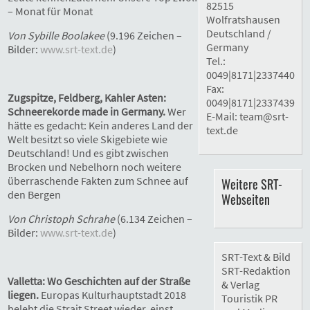
82515
– Monat für Monat
Wolfratshausen
Deutschland /
Von Sybille Boolakee
(9.196 Zeichen –
Germany
Bilder:
www.srt-text.de
)
Tel.:
0049|8171|2337440
Fax:
Zugspitze, Feldberg, Kahler Asten:
0049|8171|2337439
Schneerekorde made in Germany.
Wer
E-Mail:
team@srt-
hätte es gedacht: Kein anderes Land der
text.de
Welt besitzt so viele Skigebiete wie
Deutschland! Und es gibt zwischen
Brocken und Nebelhorn noch weitere
überraschende Fakten zum Schnee auf
Weitere SRT-
den Bergen
Webseiten
Von Christoph Schrahe
(6.134 Zeichen –
Bilder:
www.srt-text.de
)
SRT-Text & Bild
SRT-Redaktion
Valletta: Wo Geschichten auf der Straße
& Verlag
liegen.
Europas Kulturhauptstadt 2018
Touristik PR
belebt die Strait Street wieder, einst