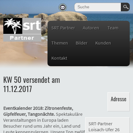
SRT Partner
Autoren
Team
Themen
Bilder
Kunden
Kontakt
KW 50 versendet am
11.12.2017
Adresse
Eventkalender 2018: Zitronenfeste,
Gipfelfeuer, Tangonächte.
Spektakuläre
Veranstaltungen in Europa laden
SRT-Partner
Besucher rund ums Jahr ein, Land und
Loisach-Ufer 26
Leute kennenzulernen. Unsere Top zwölf