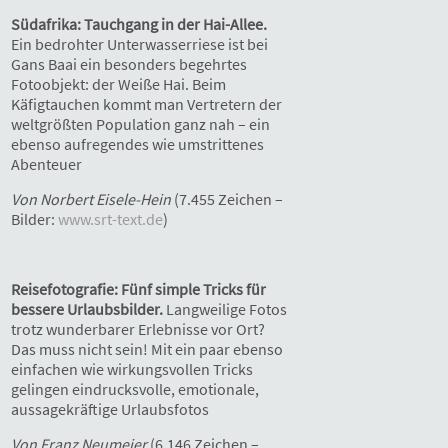
Südafrika: Tauchgang in der Hai-Allee.
Ein bedrohter Unterwasserriese ist bei
Gans Baai ein besonders begehrtes
Fotoobjekt: der Weiße Hai. Beim
Käfigtauchen kommt man Vertretern der
weltgrößten Population ganz nah – ein
ebenso aufregendes wie umstrittenes
Abenteuer
Von Norbert Eisele-Hein
(7.455 Zeichen –
Bilder:
www.srt-text.de
)
Reisefotografie: Fünf simple Tricks für
bessere Urlaubsbilder.
Langweilige Fotos
trotz wunderbarer Erlebnisse vor Ort?
Das muss nicht sein! Mit ein paar ebenso
einfachen wie wirkungsvollen Tricks
gelingen eindrucksvolle, emotionale,
aussagekräftige Urlaubsfotos
Von Franz Neumeier
(6.146 Zeichen –