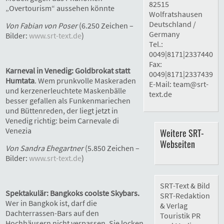
82515
„Overtourism“ aussehen könnte
Wolfratshausen
Deutschland /
Von Fabian von Poser
(6.250 Zeichen –
Germany
Bilder:
www.srt-text.de
)
Tel.:
0049|8171|2337440
Fax:
Karneval in Venedig: Goldbrokat statt
0049|8171|2337439
Humtata
. Wem prunkvolle Maskeraden
E-Mail:
team@srt-
und kerzenerleuchtete Maskenbälle
text.de
besser gefallen als Funkenmariechen
und Büttenreden, der liegt jetzt in
Venedig richtig: beim Carnevale di
Venezia
Weitere SRT-
Webseiten
Von Sandra Ehegartner
(5.850 Zeichen –
Bilder:
www.srt-text.de
)
SRT-Text & Bild
Spektakulär: Bangkoks coolste Skybars.
SRT-Redaktion
Wer in Bangkok ist, darf die
& Verlag
Dachterrassen-Bars auf den
Touristik PR
Hochhäusern nicht verpassen. Sie locken