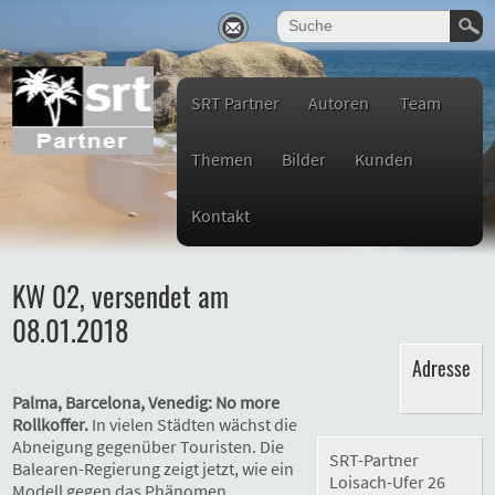
SRT Partner
Autoren
Team
Themen
Bilder
Kunden
Kontakt
KW 02, versendet am
08.01.2018
Adresse
Palma, Barcelona, Venedig: No more
Rollkoffer.
In vielen Städten wächst die
Abneigung gegenüber Touristen. Die
SRT-Partner
Balearen-Regierung zeigt jetzt, wie ein
Loisach-Ufer 26
Modell gegen das Phänomen