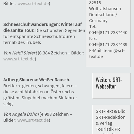
82515
Bilder:
www.srt-text.de
)
Wolfratshausen
Deutschland /
Germany
Schneeschuhwanderungen: Winter auf
Tel.:
die sanfte Tour.
Die schönsten Gegenden
0049|8171|2337440
für entspannte Schneeschuhtouren
Fax:
fernab des Trubels
0049|8171|2337439
E-Mail:
team@srt-
Von Heidi Siefert
(6.384 Zeichen – Bilder:
text.de
www.srt-text.de
)
Weitere SRT-
Arlberg Skiarena: Weißer Rausch.
Webseiten
Brettern, gleiten, schwingen, feiern –
diese acht Abfahrten in Österreichs
größtem Skigebiet machen Skifahrer
selig
SRT-Text & Bild
Von Angela Böhm
(4.998 Zeichen –
SRT-Redaktion
Bilder:
www.srt-text.de
)
& Verlag
Touristik PR