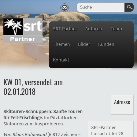
SRT Partner
Autoren
Team
Themen
Bilder
Kunden
Kontakt
KW 01, versendet am
02.01.2018
Adresse
Skitouren-Schnuppern: Sanfte Touren
für Fell-Frischlinge.
Im Pitztal locken
Skitouren zum Ausprobieren
SRT-Partner
Loisach-Ufer 26
Von Klaus Kühlewind
(6.812 Zeichen –