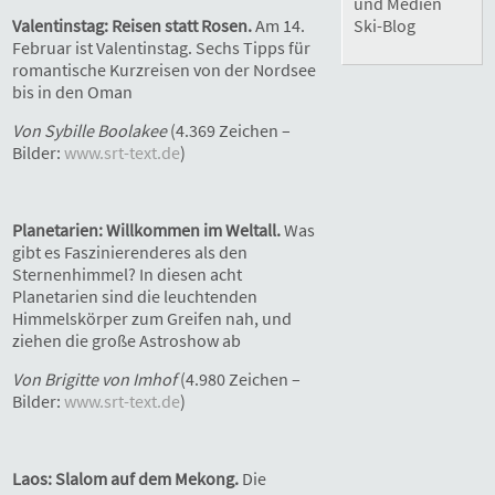
und Medien
Valentinstag: Reisen statt Rosen.
Am 14.
Ski-Blog
Februar ist Valentinstag. Sechs Tipps für
romantische Kurzreisen von der Nordsee
bis in den Oman
Von Sybille Boolakee
(4.369 Zeichen –
Bilder:
www.srt-text.de
)
Planetarien: Willkommen im Weltall.
Was
gibt es Faszinierenderes als den
Sternenhimmel? In diesen acht
Planetarien sind die leuchtenden
Himmelskörper zum Greifen nah, und
ziehen die große Astroshow ab
Von Brigitte von Imhof
(4.980 Zeichen –
Bilder:
www.srt-text.de
)
Laos: Slalom auf dem Mekong.
Die