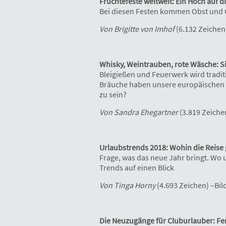
Früchtefeste weltweit: Ein Hoch auf d
Bei diesen Festen kommen Obst und
Von Brigitte von Imhof
(6.132 Zeichen
Whisky, Weintrauben, rote Wäsche: S
Bleigießen und Feuerwerk wird traditi
Bräuche haben unsere europäischen N
zu sein?
Von Sandra Ehegartner
(3.819 Zeiche
Urlaubstrends 2018: Wohin die Reise
Frage, was das neue Jahr bringt. Wo 
Trends auf einen Blick
Von Tinga Horny
(4.693 Zeichen) –Bil
Die Neuzugänge für Cluburlauber: Fe