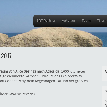
SRT Partner
Autoren
Team
Them
.2017
A
raum von Alice Springs nach Adelaide.
1600 Kilometer
ige Weinberge. Auf der Südroute des Explorer Way
adt Coober Pedy, dem Regenbogen-Tal und der größten
S
ilder:www.srt-text.de)
L
8
D