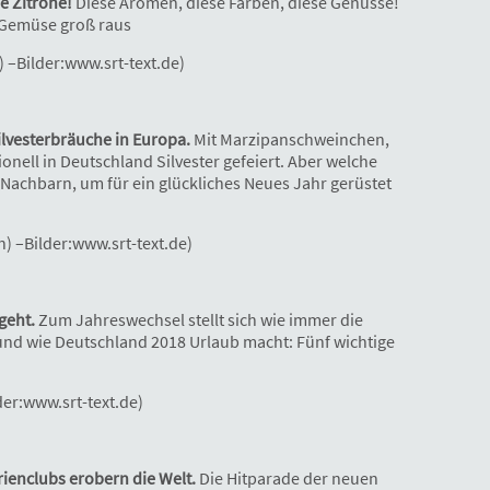
ie Zitrone!
Diese Aromen, diese Farben, diese Genüsse!
 Gemüse groß raus
) –Bilder:www.srt-text.de)
ilvesterbräuche in Europa.
Mit Marzipanschweinchen,
onell in Deutschland Silvester gefeiert. Aber welche
achbarn, um für ein glückliches Neues Jahr gerüstet
n) –Bilder:www.srt-text.de)
 geht.
Zum Jahreswechsel stellt sich wie immer die
und wie Deutschland 2018 Urlaub macht: Fünf wichtige
der:www.srt-text.de)
rienclubs erobern die Welt.
Die Hitparade der neuen