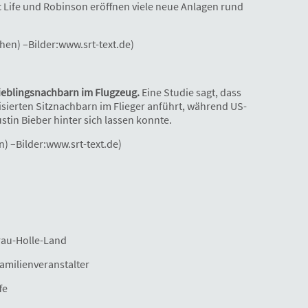
c Life und Robinson eröffnen viele neue Anlagen rund
chen) –Bilder:www.srt-text.de)
ieblingsnachbarn im Flugzeug.
Eine Studie sagt, dass
risierten Sitznachbarn im Flieger anführt, während US-
in Bieber hinter sich lassen konnte.
n) –Bilder:www.srt-text.de)
rau-Holle-Land
amilienveranstalter
fe