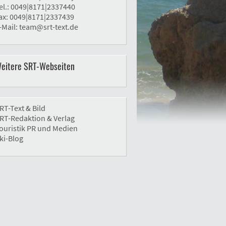
el.: 0049|8171|2337440
ax: 0049|8171|2337439
-Mail:
team@srt-text.de
eitere SRT-Webseiten
RT-Text & Bild
RT-Redaktion & Verlag
ouristik PR und Medien
ki-Blog