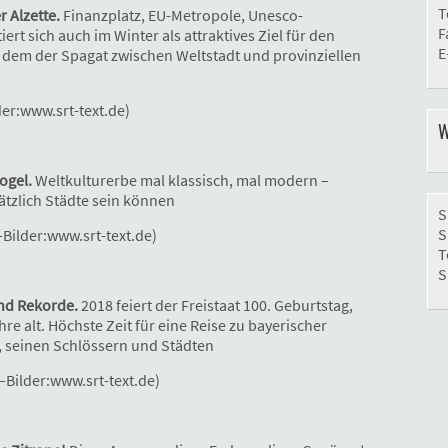
T
r Alzette.
Finanzplatz, EU-Metropole, Unesco-
F
rt sich auch im Winter als attraktives Ziel für den
E
, dem der Spagat zwischen Weltstadt und provinziellen
der:www.srt-text.de)
W
vogel.
Weltkulturerbe mal klassisch, mal modern –
ätzlich Städte sein können
S
S
–Bilder:www.srt-text.de)
T
S
und Rekorde.
2018 feiert der Freistaat 100. Geburtstag,
re alt. Höchste Zeit für eine Reise zu bayerischer
, seinen Schlössern und Städten
–Bilder:www.srt-text.de)