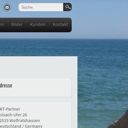
en
Bilder
Kunden
Kontakt
dresse
RT-Partner
oisach-Ufer 26
2515 Wolfratshausen
eutschland / Germany