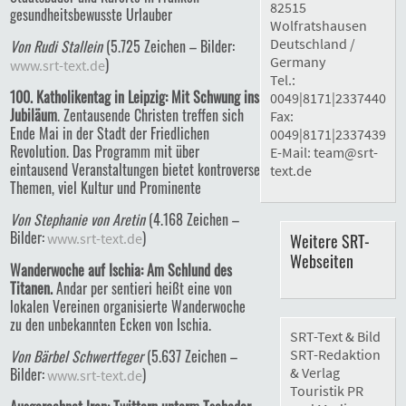
82515
gesundheitsbewusste Urlauber
Wolfratshausen
Deutschland /
Von Rudi Stallein
(5.725 Zeichen – Bilder:
Germany
)
www.srt-text.de
Tel.:
100. Katholikentag in Leipzig: Mit Schwung ins
0049|8171|2337440
Jubiläum
. Zentausende Christen treffen sich
Fax:
Ende Mai in der Stadt der Friedlichen
0049|8171|2337439
Revolution. Das Programm mit über
E-Mail:
team@srt-
eintausend Veranstaltungen bietet kontroverse
text.de
Themen, viel Kultur und Prominente
Von Stephanie von Aretin
(4.168 Zeichen –
Bilder:
)
www.srt-text.de
Weitere SRT-
Webseiten
Wanderwoche auf Ischia: Am Schlund des
Titanen.
Andar per sentieri heißt eine von
lokalen Vereinen organisierte Wanderwoche
zu den unbekannten Ecken von Ischia.
SRT-Text & Bild
Von Bärbel Schwertfeger
(5.637 Zeichen –
SRT-Redaktion
Bilder:
)
& Verlag
www.srt-text.de
Touristik PR