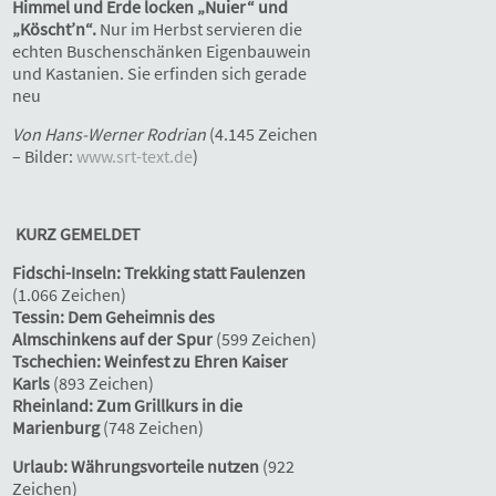
Himmel und Erde locken „Nuier“ und
„Köscht’n“.
Nur im Herbst servieren die
echten Buschenschänken Eigenbauwein
und Kastanien. Sie erfinden sich gerade
neu
Von Hans-Werner Rodrian
(4.145 Zeichen
– Bilder:
www.srt-text.de
)
KURZ GEMELDET
Fidschi-Inseln: Trekking statt Faulenzen
(1.066 Zeichen)
Tessin: Dem Geheimnis des
Almschinkens auf der Spur
(599 Zeichen)
Tschechien: Weinfest zu Ehren Kaiser
Karls
(893 Zeichen)
Rheinland: Zum Grillkurs in die
Marienburg
(748 Zeichen)
Urlaub: Währungsvorteile nutzen
(922
Zeichen)