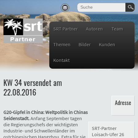
SRT Partner
Autoren
Team
Themen
Bilder
Kunden
Kontakt
KW 34 versendet am
22.08.2016
Adresse
G20-Gipfel in China: Weltpolitik in Chinas
Seidenstadt.
Anfang September tagen
die Regierungschefs der wichtigsten
SRT-Partner
Industrie- und Schwellenländer im
Loisach-Ufer 26
ostchinesischen Hangzhou. Extra für sie