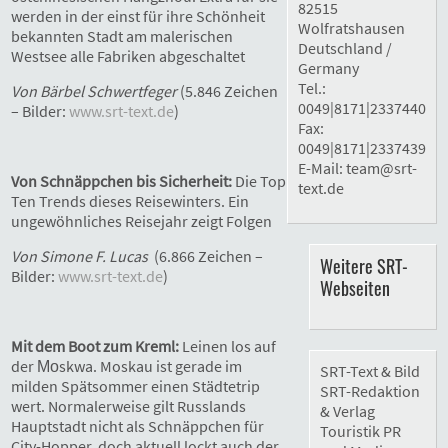
82515
werden in der einst für ihre Schönheit
Wolfratshausen
bekannten Stadt am malerischen
Deutschland /
Westsee alle Fabriken abgeschaltet
Germany
Tel.:
Von Bärbel Schwertfeger
(5.846 Zeichen
0049|8171|2337440
– Bilder:
www.srt-text.de
)
Fax:
0049|8171|2337439
E-Mail:
team@srt-
Von Schnäppchen bis Sicherheit:
Die Top
text.de
Ten Trends dieses Reisewinters. Ein
ungewöhnliches Reisejahr zeigt Folgen
Von Simone F. Lucas
(6.866 Zeichen –
Weitere SRT-
Bilder:
www.srt-text.de
)
Webseiten
Mit dem Boot zum Kreml:
Leinen los auf
der Моskwa. Moskau ist gerade im
SRT-Text & Bild
milden Spätsommer einen Städtetrip
SRT-Redaktion
wert. Normalerweise gilt Russlands
& Verlag
Hauptstadt nicht als Schnäppchen für
Touristik PR
City-Hopper, doch aktuell lockt auch der