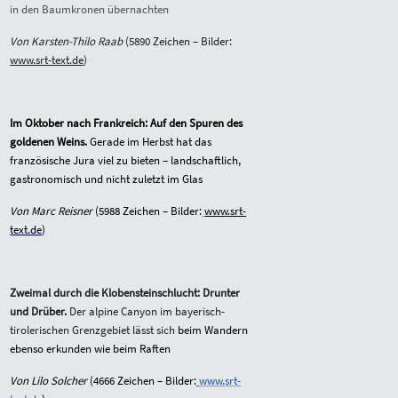
in den Baumkronen übernachten
Von Karsten-Thilo Raab
(
5890
Zeichen – Bilder:
www.srt-text.de
)
Im Oktober nach Frankreich: Auf den Spuren des
goldenen Weins.
Gerade im Herbst hat das
französische Jura viel zu bieten – landschaftlich,
gastronomisch und nicht zuletzt im Glas
Von Marc Reisner
(
5988
Zeichen – Bilder:
www.srt-
text.de
)
Zweimal durch die Klobensteinschlucht: Drunter
und Drüber.
Der alpine Canyon im bayerisch-
tirolerischen Grenzgebiet lässt sich
beim Wandern
ebenso erkunden wie beim Raften
Von Lilo Solcher
(
4666
Zeichen – Bilder:
www.srt-