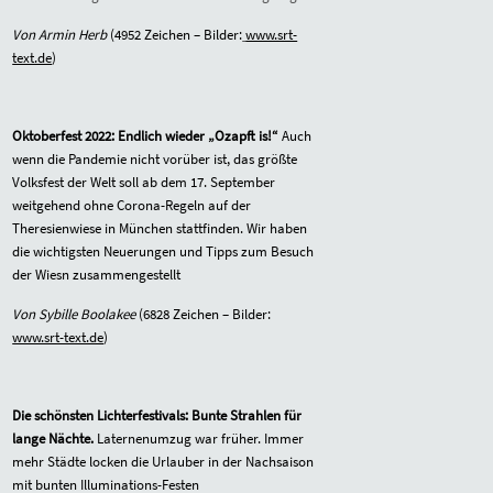
Von Armin Herb
(
4952
Zeichen – Bilder:
www.srt-
text.de
)
Oktoberfest 2022:
Endlich wieder „Ozapft is!“
Auch
wenn die Pandemie nicht vorüber ist, das größte
Volksfest der Welt soll ab dem 17. September
weitgehend ohne Corona-Regeln auf der
Theresienwiese in München stattfinden. Wir haben
die wichtigsten Neuerungen und Tipps zum Besuch
der Wiesn zusammengestellt
Von Sybille Boolakee
(
6828
Zeichen – Bilder:
www.srt-text.de
)
Die schönsten Lichterfestivals: Bunte Strahlen für
lange Nächte.
Laternenumzug war früher. Immer
mehr Städte locken die Urlauber in der Nachsaison
mit bunten Illuminations-Festen