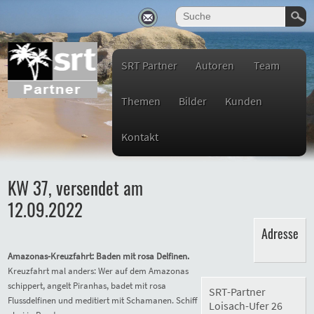
SRT Partner
Autoren
Team
Themen
Bilder
Kunden
Kontakt
KW 37, versendet am
12.09.2022
Adresse
Amazonas-Kreuzfahrt: Baden mit rosa Delfinen.
Kreuzfahrt mal anders: Wer auf dem Amazonas
schippert, angelt Piranhas, badet mit rosa
SRT-Partner
Flussdelfinen und meditiert mit Schamanen. Schiff
Loisach-Ufer 26