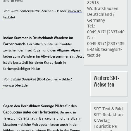
ahoi in Peru!
82515
Wolfratshausen
Von Jutta Lemcke
(
6288
Zeichen – Bilder:
www.srt-
Deutschland /
text.de
)
Germany
Tel.:
0049|8171|2337440
Fax:
Indian Summer in Deutschland:
Wandern im
0049|8171|2337439
Farbenrausch.
Herbstlich bunte Laubwälder
E-Mail:
team@srt-
zwischen der Insel Rügen und den Allgäuer Alpen
text.de
laden zum Wandern im Altweibersommer ein. Jetzt
ist die beste Zeit für einen Kurzurlaub in
farbenprächtiger Natur
Weitere SRT-
Von Sybille Boolakee
(
8554
Zeichen – Bilder:
Webseiten
www.srt-text.de
)
Gegen den Herbstblues: Sonnige Plätze für den
SRT-Text & Bild
Cappuccino unter der Herbstsonne.
Un nero in
SRT-Redaktion
Triest, un Café tallat
in Barcelona und una Bica in
& Verlag
Lissabon
–
etliche Metropolen laden auch in der
Touristik PR
kühlen Jahreszeit zu einem Plausch in der Sonne