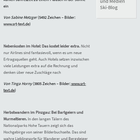
und Medien
ein
Ski-Blog
Von Sabine Metzger
(
5492
Zeichen – Bilder:
www.srt-text.de
)
Nebenkosten im Hotel: Das kostet leider extra.
Nicht
nur Airlines sind fantasievoll, wenn es um neue
Ertragsquellen geht. Auch Hotels setzen inzwischen
viele Leistungen extra auf die Rechnung und
denken über neue Zuschläge nach
Von Tinga Horny
(
3805
Zeichen – Bilder:
www.srt-
text.de
)
Herbstwandern im Pinzgau: Bei Bartgeiern und
Murmeltieren.
In den langen Tälern des
Nationalparks Hohe Tauern zeigt sich das
Hochgebirge von seiner Bilderbuchseite. Das sind
wahre Lieblingsorte für Wanderer und Bergsteiger