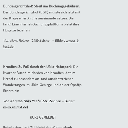
Bundesgerichtshof: Streit um Buchungsgebühren.
Der Bundesgerichtshof (BGH) musste sich jetzt mit
der Klage einer Airline auseinandersetzen. Die
fand: Eine Internet-Buchungsplattform bietet ihre
Flüge zu teuer an
Von Marc Reisner
(2489 Zeichen – Bilder:
www.srt-
text.de
)
Kroatien: Zu Fuß durch den Učka-Naturpark.
Die
Kvarner Bucht im Norden von Kroatien lädt im
Herbst zu besonders an- und aussichtsreichen
Wanderungen im Učka-Gebirge und an der Opatija
Riviera ein
Von Karsten-Thilo Raab
(5566 Zeichen – Bilder:
www.srt-text.de
)
KURZ GEMELDET
Reisekosten: Laut TUI bleibt der Winterurlaub