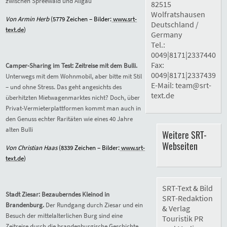
zwischen Spreewald und Allgäu
82515
Wolfratshausen
Von Armin Herb
(5779 Zeichen – Bilder:
www.srt-
Deutschland /
text.de
)
Germany
Tel.:
0049|8171|2337440
Fax:
Camper-Sharing im Test: Zeitreise mit dem Bulli.
0049|8171|2337439
Unterwegs mit dem Wohnmobil, aber bitte mit Stil
E-Mail:
team@srt-
– und ohne Stress. Das geht angesichts des
text.de
überhitzten Mietwagenmarktes nicht? Doch, über
Privat-Vermieterplattformen kommt man auch in
den Genuss echter Raritäten wie eines 40 Jahre
alten Bulli
Weitere SRT-
Webseiten
Von Christian Haas
(8339 Zeichen – Bilder:
www.srt-
text.de
)
SRT-Text & Bild
Stadt Ziesar: Bezauberndes Kleinod in
SRT-Redaktion
Brandenburg.
Der Rundgang durch Ziesar und ein
& Verlag
Besuch der mittelalterlichen Burg sind eine
Touristik PR
Zeitreise durch die brandenburgische Geschichte.