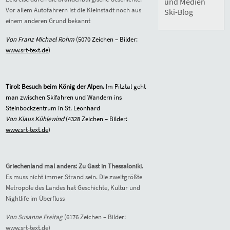
und Medien
Vor allem Autofahrern ist die Kleinstadt noch aus
Ski-Blog
einem anderen Grund bekannt
Von Franz Michael Rohm
(5070 Zeichen – Bilder:
www.srt-text.de
)
Tirol: Besuch beim König der Alpen.
Im Pitztal geht
man zwischen Skifahren und Wandern ins
Steinbockzentrum in St. Leonhard
Von Klaus Kühlewind
(4328 Zeichen – Bilder:
www.srt-text.de
)
Griechenland mal anders: Zu Gast in Thessaloniki.
Es muss nicht immer Strand sein. Die zweitgrößte
Metropole des Landes hat Geschichte, Kultur und
Nightlife im Überfluss
Von Susanne Freitag
(6176 Zeichen – Bilder:
www.srt-text.de
)