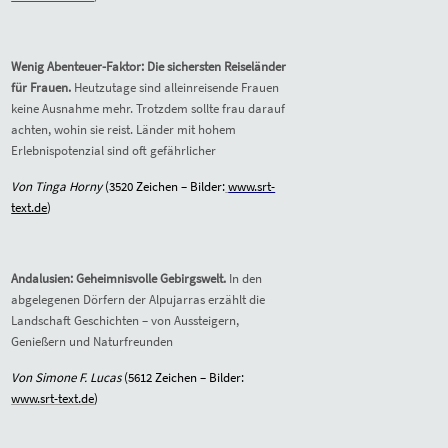
Wenig Abenteuer-Faktor: Die sichersten Reiseländer
für Frauen.
Heutzutage sind alleinreisende Frauen
keine Ausnahme mehr. Trotzdem sollte frau darauf
achten, wohin sie reist. Länder mit hohem
Erlebnispotenzial sind oft gefährlicher
Von Tinga Horny
(3520 Zeichen – Bilder:
www.srt-
text.de
)
Andalusien: Geheimnisvolle Gebirgswelt.
I
n den
abgelegenen Dörfern der Alpujarras erzählt die
Landschaft Geschichten – von Aussteigern,
Genießern und Naturfreunden
Von Simone F. Lucas
(5612 Zeichen – Bilder:
www.srt-text.de
)