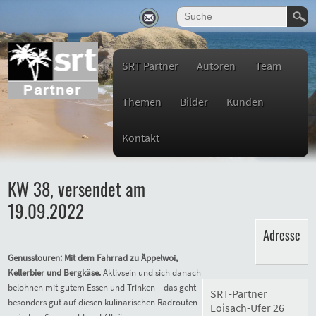
SRT Partner
Autoren
Team
Themen
Bilder
Kunden
Kontakt
KW 38, versendet am
19.09.2022
Adresse
Genusstouren: Mit dem Fahrrad zu Äppelwoi,
Kellerbier und Bergkäse.
Aktivsein und sich danach
belohnen mit gutem Essen und Trinken – das geht
SRT-Partner
besonders gut auf diesen kulinarischen Radrouten
Loisach-Ufer 26