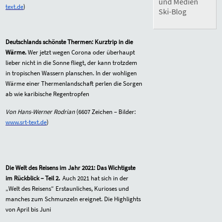
und Medien
text.de
)
Ski-Blog
Deutschlands schönste Thermen: Kurztrip in die
Wärme.
Wer jetzt wegen Corona oder überhaupt
lieber nicht in die Sonne fliegt, der kann trotzdem
in tropischen Wassern planschen. In der wohligen
Wärme einer Thermenlandschaft perlen die Sorgen
ab wie karibische Regentropfen
Von Hans-Werner Rodrian
(
6607
Zeichen – Bilder:
www.srt-text.de
)
Die Welt des Reisens im Jahr 2021: Das Wichtigste
im Rückblick – Teil 2.
Auch 2021 hat sich in der
„Welt des Reisens“ Erstaunliches, Kurioses und
manches zum Schmunzeln ereignet. Die Highlights
von April bis Juni