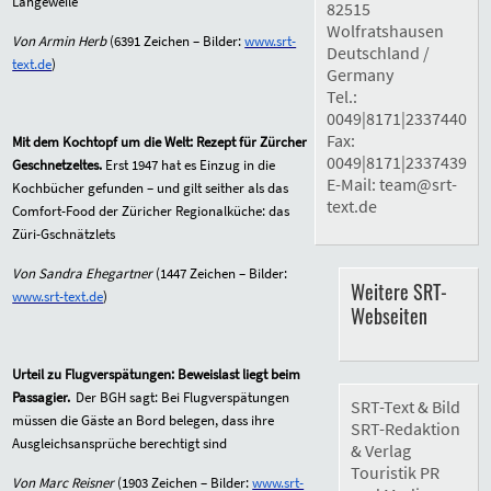
Langeweile
82515
Wolfratshausen
Von Armin Herb
(
6391
Zeichen – Bilder:
www.srt-
Deutschland /
text.de
)
Germany
Tel.:
0049|8171|2337440
Fax:
Mit dem Kochtopf um die Welt: Rezept für Zürcher
0049|8171|2337439
Geschnetzeltes.
Erst 1947 hat es Einzug in die
E-Mail:
team@srt-
Kochbücher gefunden – und gilt seither als das
text.de
Comfort-Food der Züricher Regionalküche: das
Züri-Gschnätzlets
Von Sandra Ehegartner
(
1447
Zeichen – Bilder:
Weitere SRT-
www.srt-text.de
)
Webseiten
Urteil zu Flugverspätungen: Beweislast liegt beim
Passagier.
Der BGH sagt: Bei Flugverspätungen
SRT-Text & Bild
müssen die Gäste an Bord belegen, dass ihre
SRT-Redaktion
Ausgleichsansprüche berechtigt sind
& Verlag
Touristik PR
Von Marc Reisner
(
1903
Zeichen – Bilder:
www.srt-