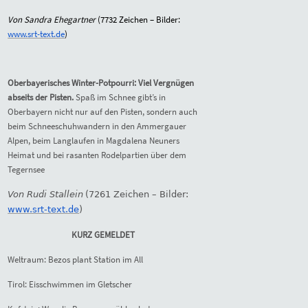
Von Sandra Ehegartner
(
7732
Zeichen – Bilder:
www.srt-text.de
)
Oberbayerisches Winter-Potpourri: Viel Vergnügen
abseits der Pisten.
Spaß im Schnee gibt’s in
Oberbayern nicht nur auf den Pisten, sondern auch
beim Schneeschuhwandern in den Ammergauer
Alpen, beim Langlaufen in Magdalena Neuners
Heimat und bei rasanten Rodelpartien über dem
Tegernsee
Von
Rudi Stallein
(
7261
Zeichen – Bilder:
www.srt-text.de
)
KURZ GEMELDET
Weltraum: Bezos plant Station im All
Tirol: Eisschwimmen im Gletscher