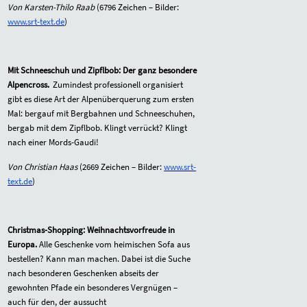
Von Karsten-Thilo Raab
(
6796
Zeichen – Bilder:
www.srt-text.de
)
Mit Schneeschuh und Zipflbob: Der ganz besondere
Alpencross.
Zumindest professionell organisiert
gibt es diese Art der Alpenüberquerung zum ersten
Mal: bergauf mit Bergbahnen und Schneeschuhen,
bergab mit dem Zipflbob. Klingt verrückt? Klingt
nach einer Mords-Gaudi!
Von Christian Haas
(
2669
Zeichen – Bilder:
www.srt-
text.de
)
Christmas-Shopping: Weihnachtsvorfreude in
Europa.
Alle Geschenke vom heimischen Sofa aus
bestellen? Kann man machen. Dabei ist die Suche
nach besonderen Geschenken abseits der
gewohnten Pfade ein besonderes Vergnügen –
auch für den, der aussucht