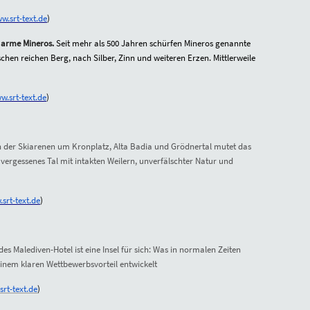
w.srt-text.de
)
, arme Mineros.
Seit mehr als 500 Jahren schürfen Mineros genannte
chen reichen Berg,
nach Silber, Zinn und weiteren Erzen. Mittlerweile
w.srt-text.de
)
 der Skiarenen um Kronplatz, Alta Badia und Grödnertal mutet das
n vergessenes Tal mit intakten Weilern, unverfälschter Natur und
srt-text.de
)
es Malediven-Hotel ist eine Insel für sich: Was in normalen Zeiten
 einem klaren Wettbewerbsvorteil entwickelt
rt-text.de
)