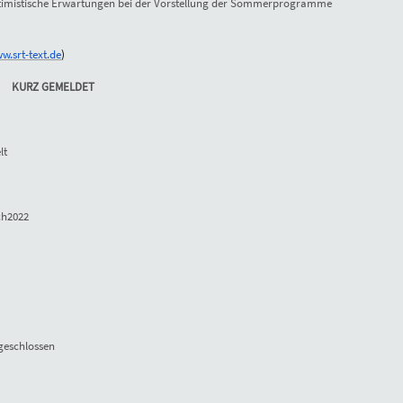
imistische Erwartungen bei der Vorstellung der Sommerprogramme
w.srt-text.de
)
KURZ GEMELDET
lt
ch2022
geschlossen