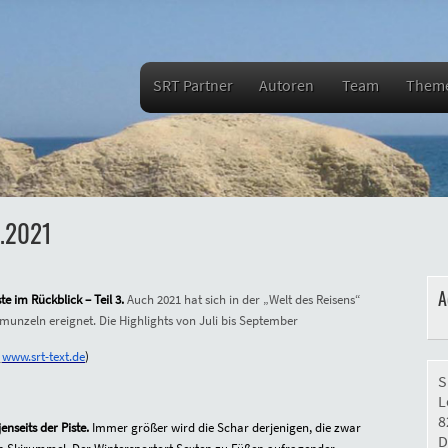
SRT Partner
Autoren
Team
Them
1.2021
A
te im Rückblick – Teil 3.
Auch 2021 hat sich in der „Welt des Reisens“
unzeln ereignet. Die Highlights von Juli bis September
www.srt-text.de
)
S
L
8
enseits der Piste.
Immer größer wird die Schar derjenigen, die zwar
D