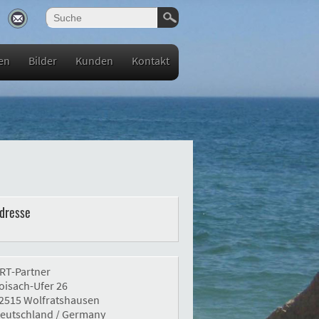
en
Bilder
Kunden
Kontakt
dresse
RT-Partner
oisach-Ufer 26
2515 Wolfratshausen
eutschland / Germany