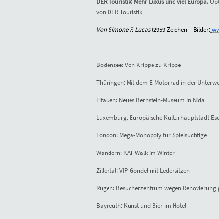
DER Touristik: Mehr Luxus und viel Europa.
Opt
von DER Touristik
Von Simone F. Lucas
(
2959
Zeichen – Bilder:
ww
Bodensee: Von Krippe zu Krippe
Thüringen: Mit dem E-Motorrad in der Unterwe
Litauen: Neues Bernstein-Museum in Nida
Luxemburg. Europäische Kulturhauptstadt Es
London: Mega-Monopoly für Spielsüchtige
Wandern: KAT Walk im Winter
Zillertal: VIP-Gondel mit Ledersitzen
Rügen: Besucherzentrum wegen Renovierung 
Bayreuth: Kunst und Bier im Hotel