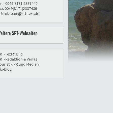
el.: 0049|8171|2337440
ax: 0049|8171|2337439
-Mail:
team@srt-text.de
eitere SRT-Webseiten
RT-Text & Bild
RT-Redaktion & Verlag
ouristik PR und Medien
ki-Blog