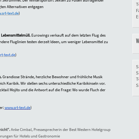
en Skirummel. Der Wintersportort
Sexten zu Füßen aufragender
T
ten Alternativen entgegen
F
srt-text.de
)
E
n Lebensmittelmüll.
Eurowings verkauft auf dem letzten Flug des
W
andere Fluglinien testen derzeit Ideen, um weniger Lebensmittel zu
t-text.de
)
S
S
k.
G
randiose Strände, herzliche Bewohner und fröhliche Musik
T
eich Karibik. Wir stellen sechs unterschiedliche Karibikinseln vor.
S
ktail Mojito und die Antwort auf die Frage: Wo wurde Fluch der
er:
www.srt-text.de
)
nicht“.
Anke Cimbal, Pressesprecherin der Best Western Hotelgroup
derungen für Hotels und Gastronomie