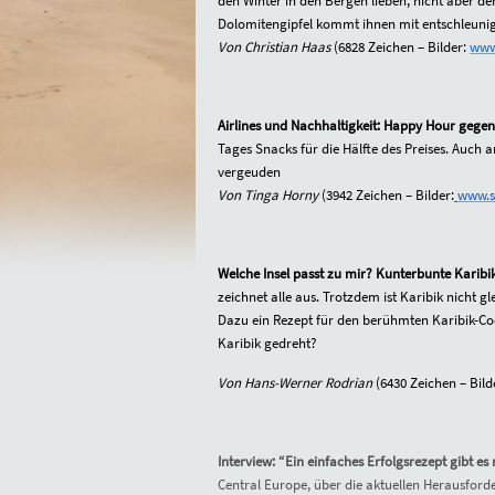
den Winter in den Bergen lieben, nicht aber d
Dolomitengipfel kommt ihnen mit entschleunig
Von Christian Haas
(
6828
Zeichen – Bilder:
www.
Airlines und Nachhaltigkeit: Happy Hour gege
Tages Snacks für die Hälfte des Preises. Auch 
vergeuden
Von Tinga Horny
(
3942
Zeichen – Bilder:
www.sr
Welche Insel passt zu mir?
Kunterbunte Karibi
zeichnet alle aus. Trotzdem ist Karibik nicht gl
Dazu ein Rezept für den berühmten Karibik-Coc
Karibik gedreht?
Von Hans-Werner Rodrian
(
6430
Zeichen – Bild
Interview: “Ein einfaches Erfolgsrezept gibt es 
Central Europe, über die aktuellen Herausfor