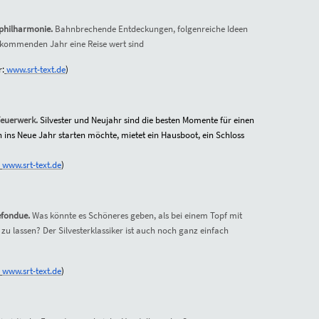
lbphilharmonie.
Bahnbrechende Entdeckungen, folgenreiche Ideen
 kommenden Jahr eine Reise wert sind
r:
www.srt-text.de
)
 Feuerwerk.
Silvester und Neujahr sind die besten Momente für einen
 ins Neue Jahr starten möchte, mietet ein Hausboot, ein Schloss
www.srt-text.de
)
efondue.
Was könnte es Schöneres geben, als bei einem Topf mit
u lassen? Der Silvesterklassiker ist auch noch ganz einfach
www.srt-text.de
)