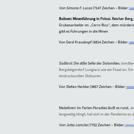
Von Simone F. Lucas
(
7147
Zeichen – Bilder:
ww
Boliven: Minenführung in
Potosi. Reicher Berg
Grubenarbeiter im
„
Cerro Rico“, dem mörderis
gibt es Führungen in die Minen
Von Gerd Krauskopf (
6814
Zeichen – Bilder:
ww
Südtirol: Die stille Seite der Dolomiten.
Inmitten
Bergsteigerdorf Lungiarü wie ein Fossil an. Ei
eindrucksvollen Skitouren.
Von Stefan Herbke
(
3857
Zeichen – Bilder:
www.
Malediven: Im Ferien-Paradies läuft es rund.
Jed
langweilig klingt, hat sich in der Pandemie zu
Von Jutta Lemcke
(
7752
Zeichen – Bilder:
www.s